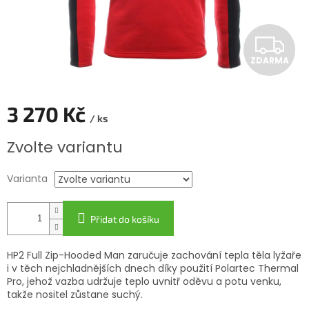
Z
ZDARMA
D
A
3 270 Kč
/ ks
R
Měrná
Zvolte variantu
cena:
M
Varianta
A
Přidat do košíku
HP2 Full Zip-Hooded Man zaručuje zachování tepla těla lyžaře
i v těch nejchladnějších dnech díky použití Polartec Thermal
Pro, jehož vazba udržuje teplo uvnitř oděvu a potu venku,
takže nositel zůstane suchý.