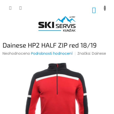
Přejít
na
NÁKUP
obsah
KOŠÍK
Dainese HP2 HALF ZIP red 18/19
Průměrné
Neohodnoceno
Podrobnosti hodnocení
Značka:
Dainese
hodnocení
produktu
je
0,0
z
5
hvězdiček.