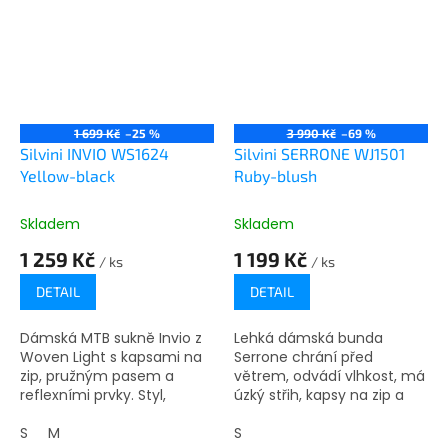
1 699 Kč
–25 %
3 990 Kč
–69 %
Silvini INVIO WS1624
Silvini SERRONE WJ1501
Yellow-black
Ruby-blush
Skladem
Skladem
1 259 Kč
1 199 Kč
/ ks
/ ks
DETAIL
DETAIL
Dámská MTB sukně Invio z
Lehká dámská bunda
Woven Light s kapsami na
Serrone chrání před
zip, pružným pasem a
větrem, odvádí vlhkost, má
reflexními prvky. Styl,
úzký střih, kapsy na zip a
pohodlí a funkčnost pro
reflexní prvky, ideální pro
horské cyklistky.
S
M
zimní aktivity.
S