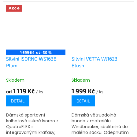
Akce
až
1 599 Kč
–30 %
Silvini ISORNO WS1638
Silvini VETTA WJ1623
Plum
Blush
Skladem
Skladem
1 119 Kč
1 999 Kč
od
/ ks
/ ks
DETAIL
DETAIL
Dámská sportovní
Dámská větruodolná
kalhotová sukně Isorno z
bunda z materiálu
QuatroFLEX s
Windbreaker, sbalitelná do
integrovanými kraťasy,
malého sáčku. Odepnutím