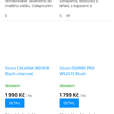
Windbreaker, sbalitelná do
zateplená, elastická a
malého sáčku. Odepnutím
lehká, s kapsami a
rukávů se změní ve vestu,
reflexními prvky pro volnost
kapuci lze složit do límce.
S
pohybu a bezpečnost.
S
M
Má tři zipové kapsy,
stahování...
Silvini CALVANA WD1618
Silvini ISORNO PRO
Black-charcoal
WS2413 Blush
Skladem
Skladem
1 990 Kč
1 799 Kč
/ ks
/ ks
DETAIL
DETAIL