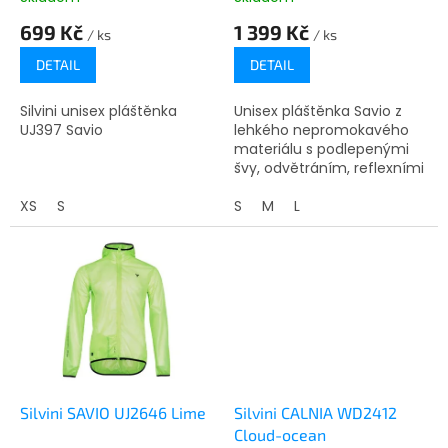
ů
699 Kč
1 399 Kč
/ ks
/ ks
DETAIL
DETAIL
Silvini unisex pláštěnka
Unisex pláštěnka Savio z
UJ397 Savio
lehkého nepromokavého
materiálu s podlepenými
švy, odvětráním, reflexními
prvky, prodlouženými zády
XS
S
a stahováním v pase.
S
M
L
Skladná a praktická.
Silvini SAVIO UJ2646 Lime
Silvini CALNIA WD2412
Cloud-ocean