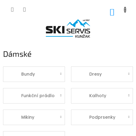
Přejít
na
NÁKUP
obsah
KOŠÍK
Dámské
Bundy
Dresy
Funkční prádlo
Kalhoty
Mikiny
Podprsenky