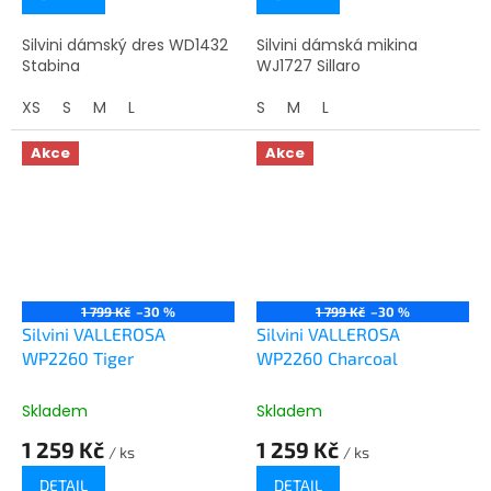
Silvini dámský dres WD1432
Silvini dámská mikina
Stabina
WJ1727 Sillaro
XS
S
M
L
S
M
L
Akce
Akce
1 799 Kč
–30 %
1 799 Kč
–30 %
Silvini VALLEROSA
Silvini VALLEROSA
WP2260 Tiger
WP2260 Charcoal
Skladem
Skladem
1 259 Kč
1 259 Kč
/ ks
/ ks
DETAIL
DETAIL