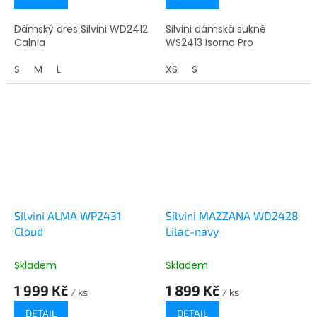
Dámský dres Silvini WD2412
Silvini dámská sukně
Calnia
WS2413 Isorno Pro
S
M
L
XS
S
Silvini ALMA WP2431
Silvini MAZZANA WD2428
Cloud
Lilac-navy
Skladem
Skladem
1 999 Kč
1 899 Kč
/ ks
/ ks
DETAIL
DETAIL