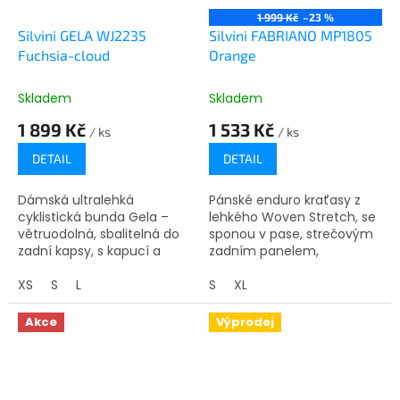
1 999 Kč
–23 %
Silvini GELA WJ2235
Silvini FABRIANO MP1805
Fuchsia-cloud
Orange
Skladem
Skladem
1 899 Kč
1 533 Kč
/ ks
/ ks
DETAIL
DETAIL
Dámská ultralehká
Pánské enduro kraťasy z
cyklistická bunda Gela –
lehkého Woven Stretch, se
větruodolná, sbalitelná do
sponou v pase, strečovým
zadní kapsy, s kapucí a
zadním panelem,
ventilací, ideální na jízdu v
perforací, silikonovými a
každém počasí.
XS
S
L
reflexními prvky pro pohodlí
S
XL
a bezpečnost.
Akce
Výprodej