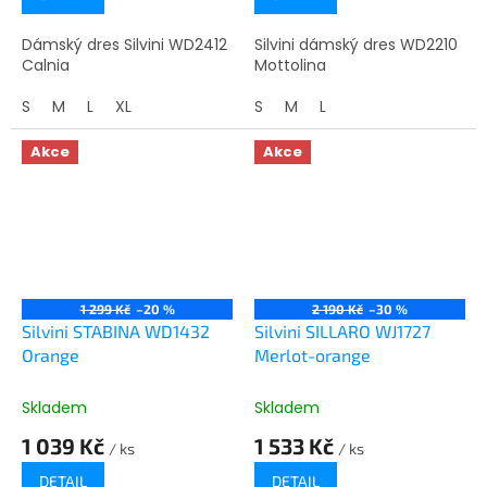
Dámský dres Silvini WD2412
Silvini dámský dres WD2210
Calnia
Mottolina
S
M
L
XL
S
M
L
Akce
Akce
1 299 Kč
–20 %
2 190 Kč
–30 %
Silvini STABINA WD1432
Silvini SILLARO WJ1727
Orange
Merlot-orange
Skladem
Skladem
1 039 Kč
1 533 Kč
/ ks
/ ks
DETAIL
DETAIL