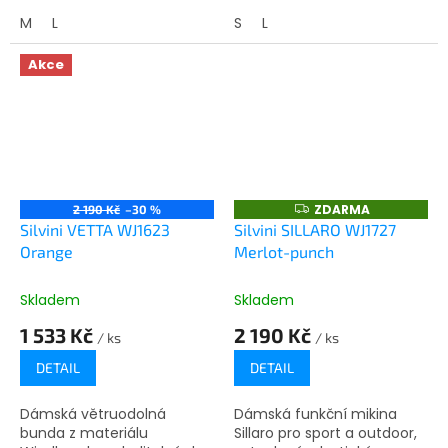
silikonovým lemem, kapsou
rukávů se změní ve vestu,
a reflexními prvky. Pohodlí,
M
L
kapuci lze složit do límce.
S
L
styl a bezpečnost při
Má tři zipové kapsy,
sportu.
stahování...
Akce
ZDARMA
Z
2 190 Kč
–30 %
D
Silvini VETTA WJ1623
Silvini SILLARO WJ1727
A
Orange
Merlot-punch
R
M
A
Skladem
Skladem
1 533 Kč
2 190 Kč
/ ks
/ ks
DETAIL
DETAIL
Dámská větruodolná
Dámská funkční mikina
bunda z materiálu
Sillaro pro sport a outdoor,