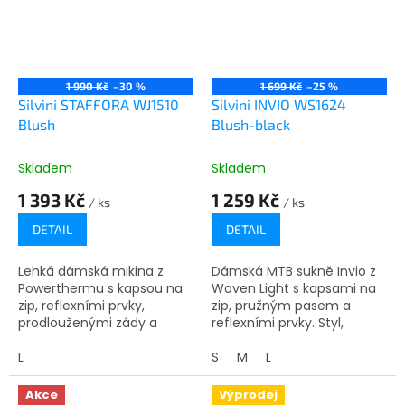
1 990 Kč
–30 %
1 699 Kč
–25 %
Silvini STAFFORA WJ1510
Silvini INVIO WS1624
Blush
Blush-black
Skladem
Skladem
1 393 Kč
1 259 Kč
/ ks
/ ks
DETAIL
DETAIL
Lehká dámská mikina z
Dámská MTB sukně Invio z
Powerthermu s kapsou na
Woven Light s kapsami na
zip, reflexními prvky,
zip, pružným pasem a
prodlouženými zády a
reflexními prvky. Styl,
plochými švy. Ideální na
pohodlí a funkčnost pro
běžky a outdoorové
L
horské cyklistky.
S
M
L
aktivity.
Akce
Výprodej