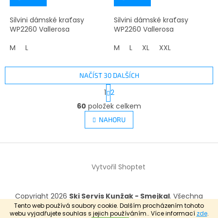
Silvini dámské kraťasy
Silvini dámské kraťasy
WP2260 Vallerosa
WP2260 Vallerosa
M
L
M
L
XL
XXL
NAČÍST 30 DALŠÍCH
S
1
2
t
O
r
60
položek celkem
v
á
l
NAHORU
n
á
k
d
o
v
Z
a
á
c
á
n
í
Vytvořil Shoptet
p
í
p
a
r
t
v
Copyright 2026
Ski Servis Kunžak - Smejkal
. Všechna
í
k
práva vyhrazena.
Tento web používá soubory cookie. Dalším procházením tohoto
y
webu vyjadřujete souhlas s jejich používáním.. Více informací
zde
.