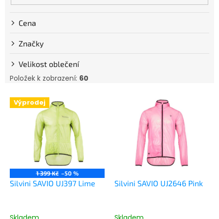
Cena
Značky
Velikost oblečení
Položek k zobrazení:
60
V
Výprodej
ý
p
i
s
p
r
o
1 399 Kč
–50 %
d
Silvini SAVIO UJ397 Lime
Silvini SAVIO UJ2646 Pink
u
k
t
Skladem
Skladem