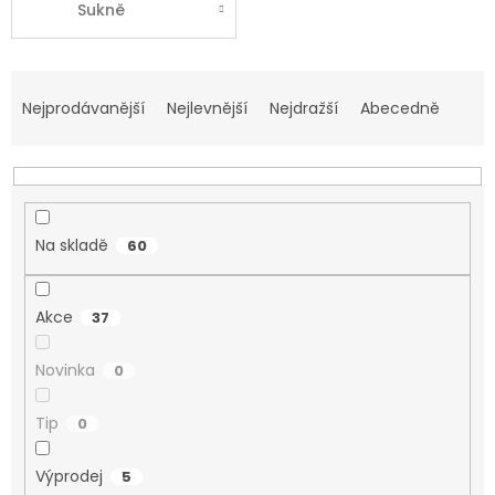
Sukně
Ř
a
Nejprodávanější
Nejlevnější
Nejdražší
Abecedně
z
e
n
í
p
Na skladě
60
r
o
d
Akce
37
u
k
Novinka
t
0
ů
Tip
0
Výprodej
5