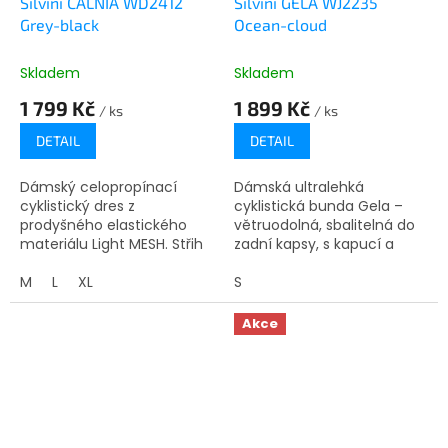
Silvini CALNIA WD2412
Silvini GELA WJ2235
Grey-black
Ocean-cloud
Skladem
Skladem
1 799 Kč
1 899 Kč
/ ks
/ ks
DETAIL
DETAIL
Dámský celopropínací
Dámská ultralehká
cyklistický dres z
cyklistická bunda Gela –
prodyšného elastického
větruodolná, sbalitelná do
materiálu Light MESH. Střih
zadní kapsy, s kapucí a
je projmutý, na
ventilací, ideální na jízdu v
prodlouženém zadním je
M
L
XL
každém počasí.
S
praktická trojkapsa a
protiskluzový silikonový...
Akce