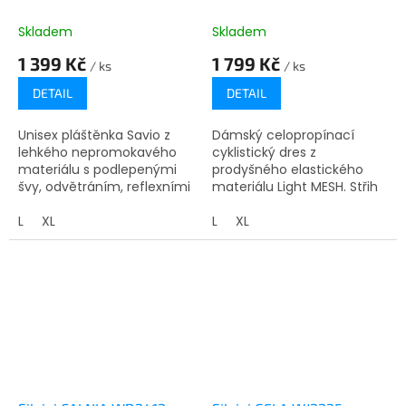
Skladem
Skladem
1 399 Kč
1 799 Kč
/ ks
/ ks
DETAIL
DETAIL
Unisex pláštěnka Savio z
Dámský celopropínací
lehkého nepromokavého
cyklistický dres z
materiálu s podlepenými
prodyšného elastického
švy, odvětráním, reflexními
materiálu Light MESH. Střih
prvky, prodlouženými zády
je projmutý, na
a stahováním v pase.
L
XL
prodlouženém zadním je
L
XL
Skladná a praktická.
praktická trojkapsa a
protiskluzový silikonový...