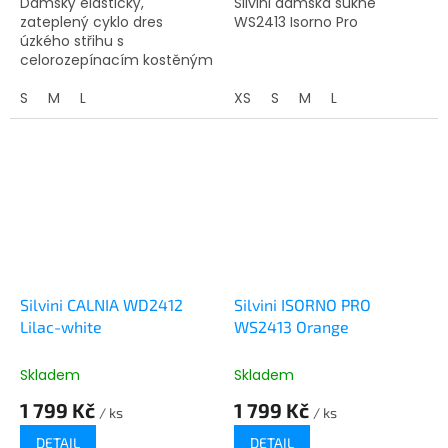
Dámský elastický,
Silvini dámská sukně
zateplený cyklo dres
WS2413 Isorno Pro
úzkého střihu s
celorozepínacím kostěným
zipem. Vyroben je z
materiálu Powertherm,
S
M
L
XS
S
M
L
počesaného na vnitřní
straně. Disponuje třemi
kapsami a...
Silvini CALNIA WD2412
Silvini ISORNO PRO
Lilac-white
WS2413 Orange
Skladem
Skladem
1 799 Kč
1 799 Kč
/ ks
/ ks
DETAIL
DETAIL