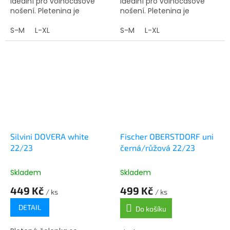
ideální pro volnočasové
ideální pro volnočasové
nošení. Pletenina je
nošení. Pletenina je
obohacená o hřejivou vlnu
obohacená o hřejivou vlnu
merino (7%).
S-M
L-XL
merino (7%).
S-M
L-XL
Silvini DOVERA white
Fischer OBERSTDORF uni
22/23
černá/růžová 22/23
Skladem
Skladem
449 Kč
499 Kč
/ ks
/ ks
DETAIL
Do košíku