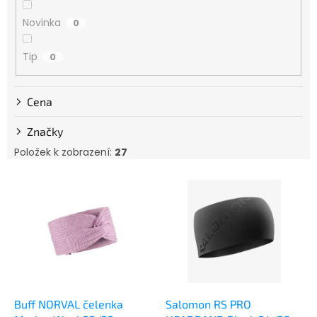
k
Novinka
t
0
ů
Tip
0
Cena
Značky
Položek k zobrazení:
27
V
ý
p
i
s
p
r
o
d
Buff NORVAL čelenka
Salomon RS PRO