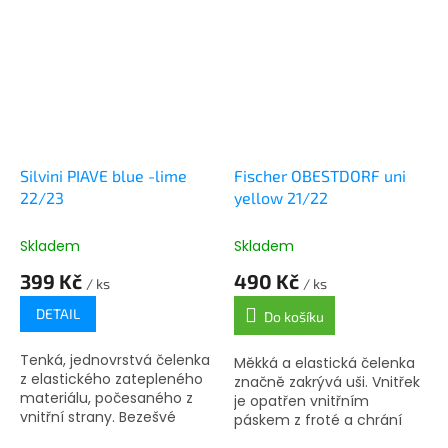
Silvini PIAVE blue -lime
Fischer OBESTDORF uni
22/23
yellow 21/22
Skladem
Skladem
399 Kč
490 Kč
/ ks
/ ks
DETAIL
Do košíku
Tenká, jednovrstvá čelenka
Měkká a elastická čelenka
z elastického zatepleného
značně zakrývá uši. Vnitřek
materiálu, počesaného z
je opatřen vnitřním
vnitřní strany. Bezešvé
páskem z froté a chrání
okraje jsou řezané laserem.
před ochlazováním.