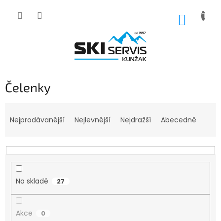
Přejít
na
NÁKUP
obsah
KOŠÍK
Čelenky
Ř
a
Nejprodávanější
Nejlevnější
Nejdražší
Abecedně
z
e
n
í
p
Na skladě
27
r
o
d
Akce
0
u