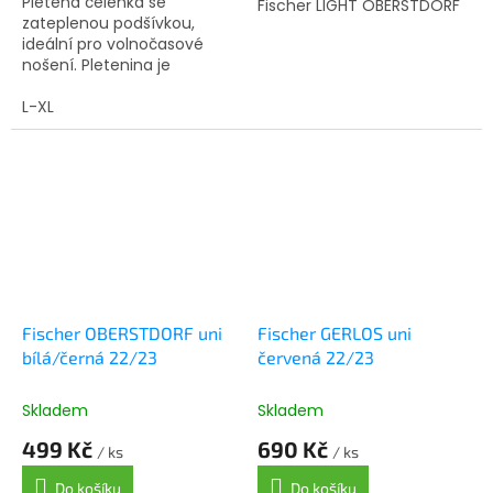
Pletená čelenka se
Fischer LIGHT OBERSTDORF
zateplenou podšívkou,
ideální pro volnočasové
nošení. Pletenina je
obohacená o hřejivou vlnu
merino (7%).
L-XL
Fischer OBERSTDORF uni
Fischer GERLOS uni
bílá/černá 22/23
červená 22/23
Skladem
Skladem
499 Kč
690 Kč
/ ks
/ ks
Do košíku
Do košíku