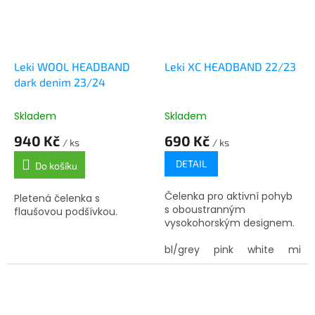
Leki WOOL HEADBAND
Leki XC HEADBAND 22/23
dark denim 23/24
Skladem
Skladem
940 Kč
690 Kč
/ ks
/ ks
DETAIL
Do košíku
Čelenka pro aktivní pohyb
Pletená čelenka s
s oboustranným
flaušovou podšívkou.
vysokohorským designem.
bl/grey
pink
white
mint