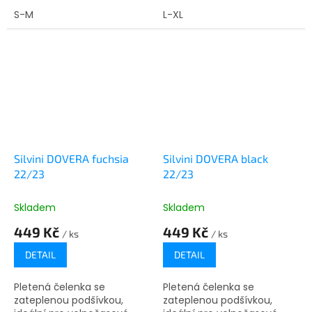
POWERtherm, Modal a
Převlek lze sbalit do
z druhé strany QuatroFLEX
S-M
kapsičky na hřbetu ruky.
L-XL
Light.
Prsty jsou z pružného a
měkkého...
Silvini DOVERA fuchsia
Silvini DOVERA black
22/23
22/23
Skladem
Skladem
449 Kč
449 Kč
/ ks
/ ks
DETAIL
DETAIL
Pletená čelenka se
Pletená čelenka se
zateplenou podšívkou,
zateplenou podšívkou,