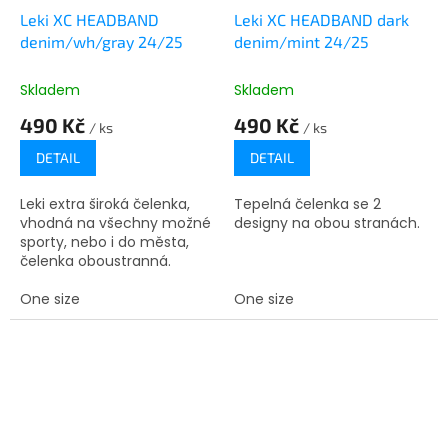
Leki XC HEADBAND
Leki XC HEADBAND dark
denim/wh/gray 24/25
denim/mint 24/25
Skladem
Skladem
490 Kč
490 Kč
/ ks
/ ks
DETAIL
DETAIL
Leki extra široká čelenka,
Tepelná čelenka se 2
vhodná na všechny možné
designy na obou stranách.
sporty, nebo i do města,
čelenka oboustranná.
One size
One size