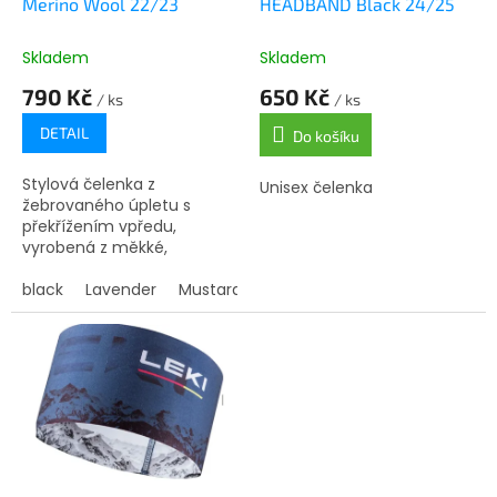
u
Merino Wool 22/23
HEADBAND Black 24/25
k
t
Skladem
Skladem
ů
790 Kč
650 Kč
/ ks
/ ks
DETAIL
Do košíku
Stylová čelenka z
Unisex čelenka
žebrovaného úpletu s
překřížením vpředu,
vyrobená z měkké,
přirozeně teplotně
regulující 100% merino vlny.
black
Lavender
Mustard yellow
Udržitelným způsobem
vyrobená v Barceloně z
eticky...