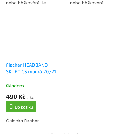
nebo běžkování. Je
nebo běžkování.
vyrobena z rychleschnoucí
strečové tkaniny, takže se
nepohybuje a udržuje vaši
hlavu...
Fischer HEADBAND
SKILETICS modrá 20/21
Skladem
490 Kč
/ ks
Do košíku
Čelenka Fischer