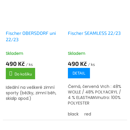
Fischer OBERSDORF uni
Fischer SEAMLESS 22/23
22/23
Skladem
Skladem
490 Kč
490 Kč
/ ks
/ ks
DETAIL
Do košíku
Černá, červená Vrch : 48%
Ideální na veškeré zimní
WOLLE / 48% POLYACRYL /
sporty (běžky, zimní běh,
4 % ELASTHANVnutro: 100%
skialp apod.)
POLYESTER
black
red