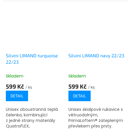
Light.
Light.
Silvini LIMANO turquoise
Silvini LIMANO navy 22/23
22/23
Skladem
Skladem
599 Kč
599 Kč
/ ks
/ ks
DETAIL
DETAIL
Unisex oboustranná teplá
Unisex skialpové rukavice s
čelenka, kombinující
větruodolným,
z jedné strany materiály
PrimaLoftem® zatepleným
QuatroFLEX,
převlekem přes prsty.