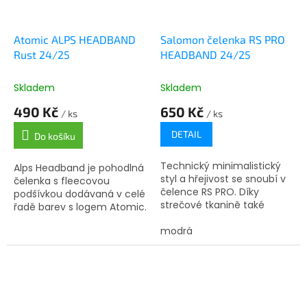
Atomic ALPS HEADBAND
Salomon čelenka RS PRO
Rust 24/25
HEADBAND 24/25
Skladem
Skladem
490 Kč
650 Kč
/ ks
/ ks
DETAIL
Do košíku
Technický minimalistický
Alps Headband je pohodlná
styl a hřejivost se snoubí v
čelenka s fleecovou
čelence RS PRO. Díky
podšívkou dodávaná v celé
strečové tkanině také
řadě barev s logem Atomic.
perfektně sedí.
modrá