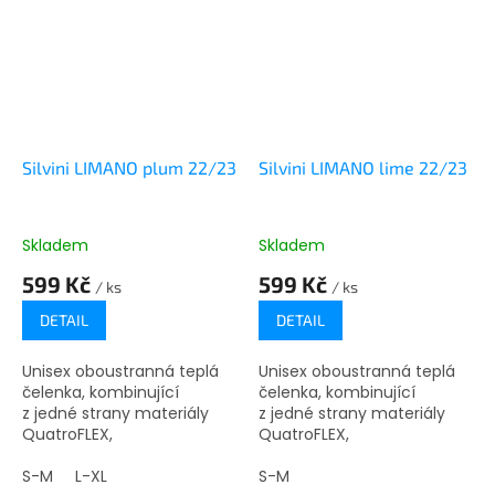
Silvini LIMANO plum 22/23
Silvini LIMANO lime 22/23
Skladem
Skladem
599 Kč
599 Kč
/ ks
/ ks
DETAIL
DETAIL
Unisex oboustranná teplá
Unisex oboustranná teplá
čelenka, kombinující
čelenka, kombinující
z jedné strany materiály
z jedné strany materiály
QuatroFLEX,
QuatroFLEX,
POWERtherm, Modal a
POWERtherm, Modal a
z druhé strany QuatroFLEX
S-M
L-XL
z druhé strany QuatroFLEX
S-M