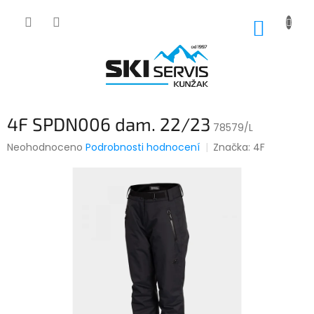
Přejít
na
NÁKUP
obsah
KOŠÍK
4F SPDN006 dam. 22/23
78579/L
Průměrné
Neohodnoceno
Podrobnosti hodnocení
Značka:
4F
hodnocení
produktu
je
0,0
z
5
hvězdiček.