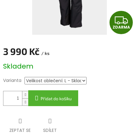
Z
ZDARMA
D
A
3 990 Kč
/ ks
R
Měrná
Skladem
cena:
M
Varianta
A
Přidat do košíku
ZEPTAT SE
SDÍLET