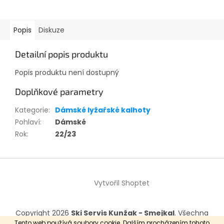
Popis
Diskuze
Detailní popis produktu
Popis produktu není dostupný
Doplňkové parametry
Kategorie
:
Dámské lyžařské kalhoty
Pohlaví
:
Dámské
Rok
:
22/23
Z
á
Vytvořil Shoptet
p
a
t
Copyright 2026
Ski Servis Kunžak - Smejkal
. Všechna
í
práva vyhrazena.
Tento web používá soubory cookie. Dalším procházením tohoto