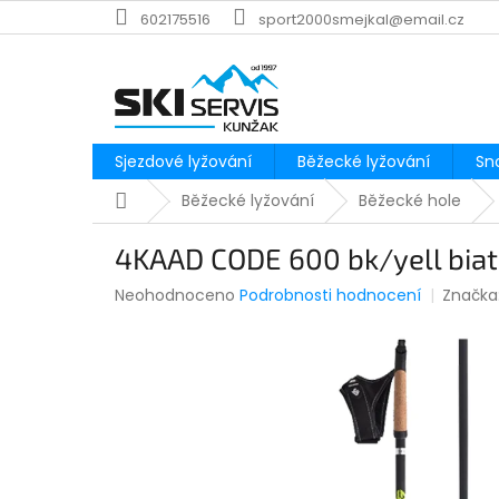
Přejít
602175516
sport2000smejkal@email.cz
na
obsah
Sjezdové lyžování
Běžecké lyžování
Sn
Domů
Běžecké lyžování
Běžecké hole
4KAAD CODE 600 bk/yell biat
Průměrné
Neohodnoceno
Podrobnosti hodnocení
Značka
hodnocení
produktu
je
0,0
z
5
hvězdiček.