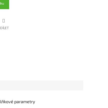
íku
SDÍLET
lňkové parametry