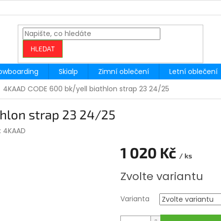
HLEDAT
owboarding
Skialp
Zimní oblečení
Letní oblečení
4KAAD CODE 600 bk/yell biathlon strap 23 24/25
hlon strap 23 24/25
:
4KAAD
1 020 Kč
/ ks
Měrná
Zvolte variantu
cena:
Varianta