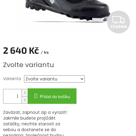
Z
ZDARMA
D
A
2 640 Kč
/ ks
R
Měrná
Zvolte variantu
cena:
M
Varianta
A
Přidat do košíku
Zavázat, zapnout zip a vyrazit!
Jakmile budete projíždět
zatáčky, nechte starosti za
sebou a dostanete se do
neznáma. Společnost budou