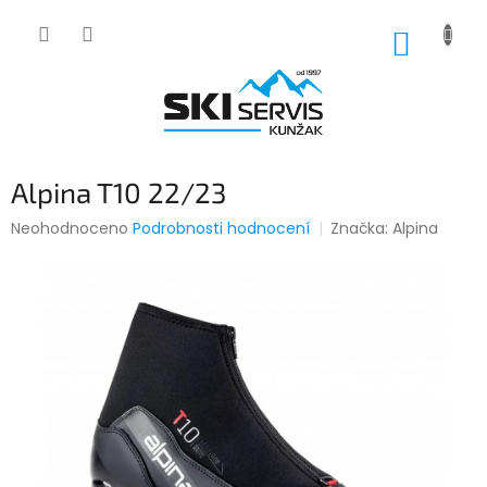
Přejít
na
NÁKUP
obsah
KOŠÍK
Alpina T10 22/23
Průměrné
Neohodnoceno
Podrobnosti hodnocení
Značka:
Alpina
hodnocení
produktu
je
0,0
z
5
hvězdiček.