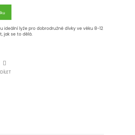
íku
u ideální lyže pro dobrodružné dívky ve věku 8-12
, jak se to dělá.
SDÍLET