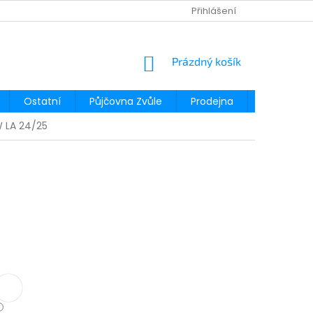
Přihlášení
NÁKUPNÍ
Prázdný košík
KOŠÍK
Ostatní
Půjčovna Zvůle
Prodejna
Půjčovna
W LA 24/25