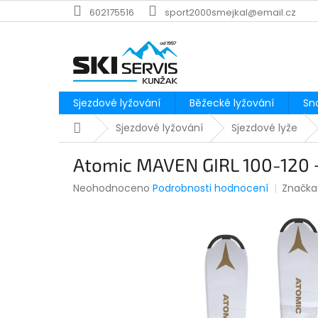
Přejít
602175516
sport2000smejkal@email.cz
na
obsah
Sjezdové lyžování
Běžecké lyžování
Sn
Domů
Sjezdové lyžování
Sjezdové lyže
Atomic MAVEN GIRL 100-120 
Průměrné
Neohodnoceno
Podrobnosti hodnocení
Značka
hodnocení
produktu
je
0,0
z
5
hvězdiček.