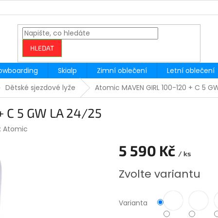
HLEDAT
owboarding
Skialp
Zimní oblečení
Letní oblečení
Dětské sjezdové lyže
Atomic MAVEN GIRL 100-120 + C 5 G
+ C 5 GW LA 24/25
:
Atomic
5 590 Kč
/ ks
Měrná
Zvolte variantu
cena:
Varianta