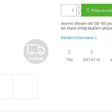
Přidat do koš
Atomic Maven Girl 130-150 jso
let, které chtějí klukům ukázat
Detailní informace
Z
ZDARMA
TISK
ZEPTAT SE
D
A
R