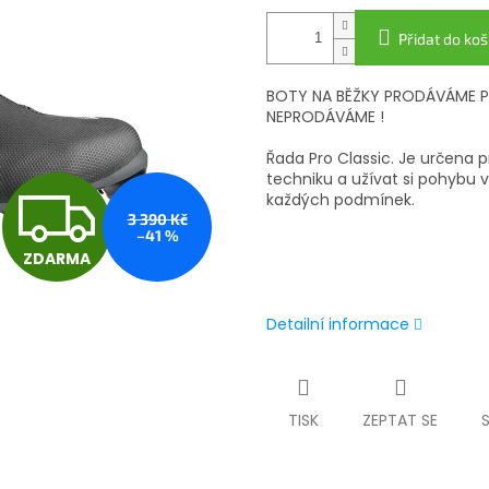
Přidat do koš
BOTY NA BĚŽKY PRODÁVÁME P
NEPRODÁVÁME !
Řada Pro Classic.
Je určena pr
techniku a užívat si pohybu v
Z
každých podmínek.
3 390 Kč
–41 %
ZDARMA
D
Detailní informace
A
R
TISK
ZEPTAT SE