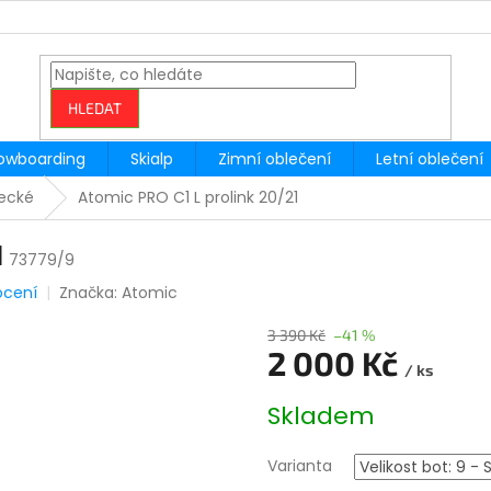
HLEDAT
owboarding
Skialp
Zimní oblečení
Letní oblečení
žecké
Atomic PRO C1 L prolink 20/21
1
73779/9
ocení
Značka:
Atomic
3 390 Kč
–41 %
2 000 Kč
/ ks
Měrná
Skladem
cena:
Varianta