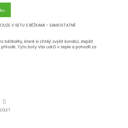
íku
OUZE V SETU S BĚŽKAMI - SAMOSTATNĚ
o běžkařky, které si chtějí zvýšit kondici, zlepšit
 přírodě
.
Tyto boty Vás udrží v teple a pohodlí za
SDÍLET