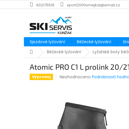
Přejít
602175516
sport2000smejkal@email.cz
na
obsah
Sjezdové lyžování
Běžecké lyžování
Sn
Domů
Běžecké lyžování
Lyžařské boty bě
Atomic PRO C1 L prolink 20/2
Průměrné
Neohodnoceno
Podrobnosti hodn
Výprodej
hodnocení
produktu
je
0,0
z
5
hvězdiček.