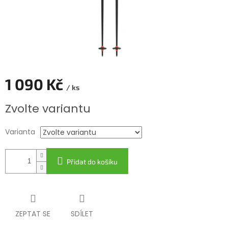
1 090 Kč
/ ks
Měrná
Zvolte variantu
cena:
Varianta
Přidat do košíku
ZEPTAT SE
SDÍLET