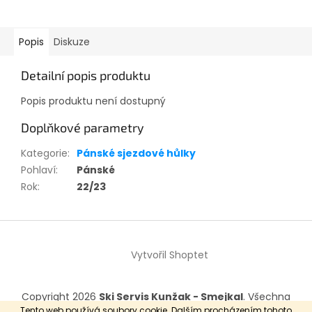
Popis
Diskuze
Detailní popis produktu
Popis produktu není dostupný
Doplňkové parametry
Kategorie
:
Pánské sjezdové hůlky
Pohlaví
:
Pánské
Rok
:
22/23
Z
á
Vytvořil Shoptet
p
a
t
Copyright 2026
Ski Servis Kunžak - Smejkal
. Všechna
í
práva vyhrazena.
Tento web používá soubory cookie. Dalším procházením tohoto