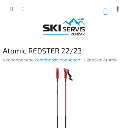
Přejít
na
NÁKUP
obsah
KOŠÍK
Atomic REDSTER 22/23
Průměrné
Neohodnoceno
Podrobnosti hodnocení
Značka:
Atomic
hodnocení
produktu
je
0,0
z
5
hvězdiček.