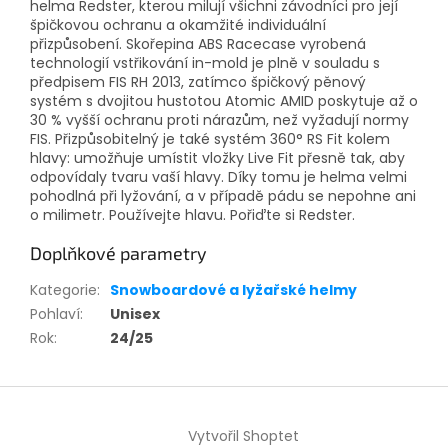
helma Redster, kterou milují všichni závodníci pro její
špičkovou ochranu a okamžité individuální
přizpůsobení. Skořepina ABS Racecase vyrobená
technologií vstřikování in-mold je plně v souladu s
předpisem FIS RH 2013, zatímco špičkový pěnový
systém s dvojitou hustotou Atomic AMID poskytuje až o
30 % vyšší ochranu proti nárazům, než vyžadují normy
FIS. Přizpůsobitelný je také systém 360° RS Fit kolem
hlavy: umožňuje umístit vložky Live Fit přesně tak, aby
odpovídaly tvaru vaší hlavy. Díky tomu je helma velmi
pohodlná při lyžování, a v případě pádu se nepohne ani
o milimetr. Používejte hlavu. Pořiďte si Redster.
Doplňkové parametry
Kategorie
:
Snowboardové a lyžařské helmy
Pohlaví
:
Unisex
Rok
:
24/25
Z
á
Vytvořil Shoptet
p