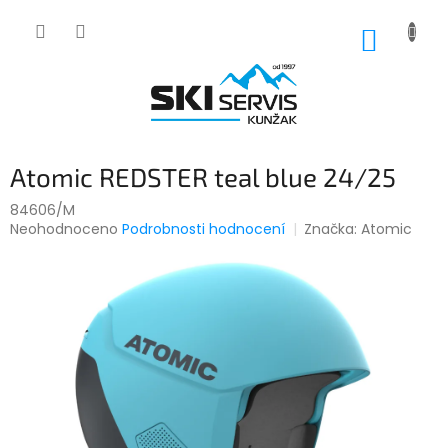
Přejít
na
NÁKUP
obsah
KOŠÍK
Atomic REDSTER teal blue 24/25
84606/M
Průměrné
Neohodnoceno
Podrobnosti hodnocení
Značka:
Atomic
hodnocení
produktu
je
0,0
z
5
hvězdiček.