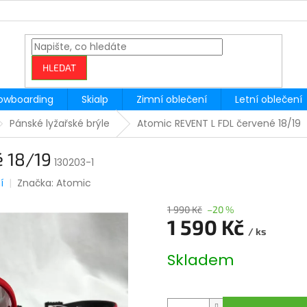
HLEDAT
owboarding
Skialp
Zimní oblečení
Letní oblečení
Pánské lyžařské brýle
Atomic REVENT L FDL červené 18/19
 18/19
130203-1
í
Značka:
Atomic
1 990 Kč
–20 %
1 590 Kč
/ ks
Měrná
Skladem
cena: