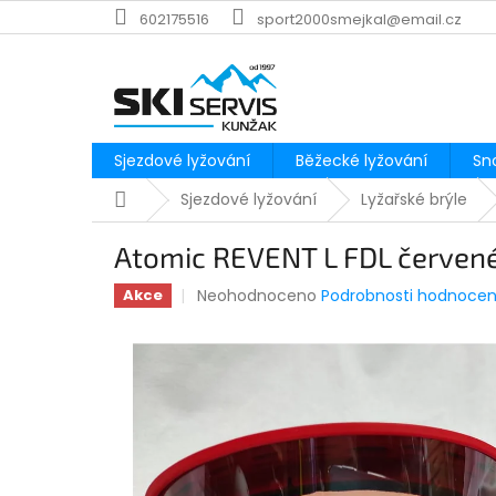
Přejít
602175516
sport2000smejkal@email.cz
na
obsah
Sjezdové lyžování
Běžecké lyžování
Sn
Domů
Sjezdové lyžování
Lyžařské brýle
Atomic REVENT L FDL červené
Průměrné
Neohodnoceno
Podrobnosti hodnocen
Akce
hodnocení
produktu
je
0,0
z
5
hvězdiček.