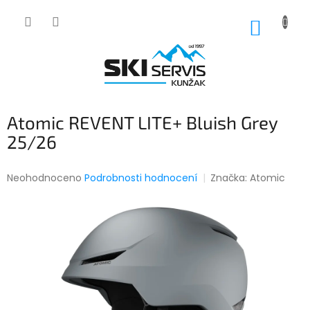
Přejít
na
NÁKUP
obsah
KOŠÍK
Atomic REVENT LITE+ Bluish Grey
25/26
Průměrné
Neohodnoceno
Podrobnosti hodnocení
Značka:
Atomic
hodnocení
produktu
je
0,0
z
5
hvězdiček.