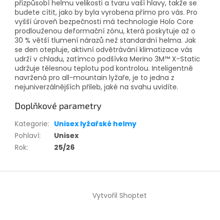
přizpůsobí helmu velikosti a tvaru vaší hlavy, takže se
budete cítit, jako by byla vyrobena přímo pro vás. Pro
vyšší úroveň bezpečnosti má technologie Holo Core
prodlouženou deformační zónu, která poskytuje až o
30 % větší tlumení nárazů než standardní helma. Jak
se den otepluje, aktivní odvětrávání klimatizace vás
udrží v chladu, zatímco podšívka Merino 3M™ X-Static
udržuje tělesnou teplotu pod kontrolou. Inteligentně
navržená pro all-mountain lyžaře, je to jedna z
nejuniverzálnějších přileb, jaké na svahu uvidíte.
Doplňkové parametry
Kategorie
:
Unisex lyžařské helmy
Pohlaví
:
Unisex
Rok
:
25/26
Z
á
Vytvořil Shoptet
p
a
t