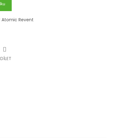
íku
y Atomic Revent
SDÍLET