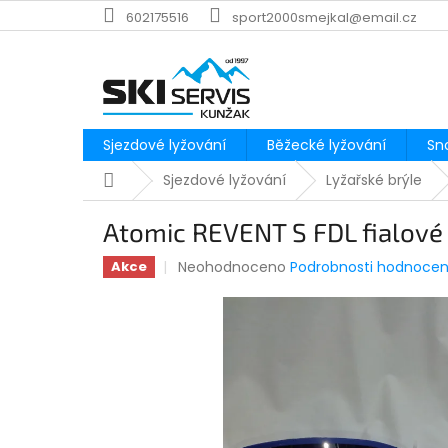
Přejít
602175516
sport2000smejkal@email.cz
na
obsah
Sjezdové lyžování
Běžecké lyžování
Sn
Domů
Sjezdové lyžování
Lyžařské brýle
Atomic REVENT S FDL fialové 
Průměrné
Neohodnoceno
Podrobnosti hodnocen
Akce
hodnocení
produktu
je
0,0
z
5
hvězdiček.