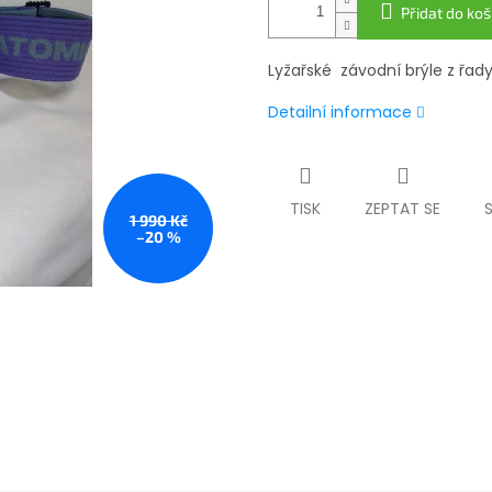
Přidat do koš
Lyžařské závodní brýle z řad
Detailní informace
TISK
ZEPTAT SE
1 990 Kč
–20 %