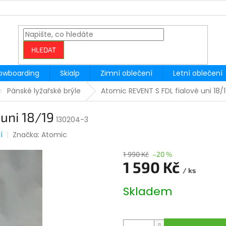
HLEDAT
owboarding
Skialp
Zimní oblečení
Letní oblečení
Pánské lyžařské brýle
Atomic REVENT S FDL fialové uni 18/
uni 18/19
130204-3
í
Značka:
Atomic
1 990 Kč
–20 %
1 590 Kč
/ ks
Měrná
Skladem
cena: