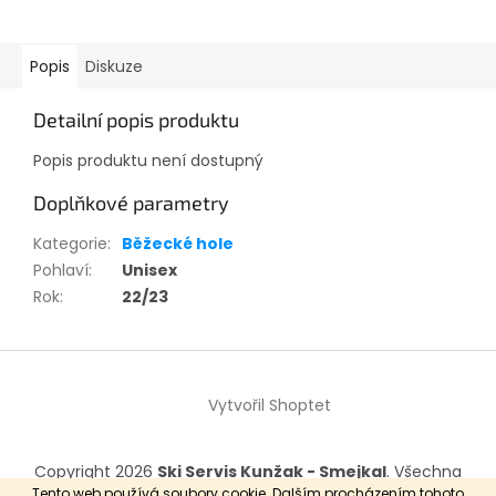
Popis
Diskuze
Detailní popis produktu
Popis produktu není dostupný
Doplňkové parametry
Kategorie
:
Běžecké hole
Pohlaví
:
Unisex
Rok
:
22/23
Z
á
Vytvořil Shoptet
p
a
t
Copyright 2026
Ski Servis Kunžak - Smejkal
. Všechna
í
práva vyhrazena.
Tento web používá soubory cookie. Dalším procházením tohoto