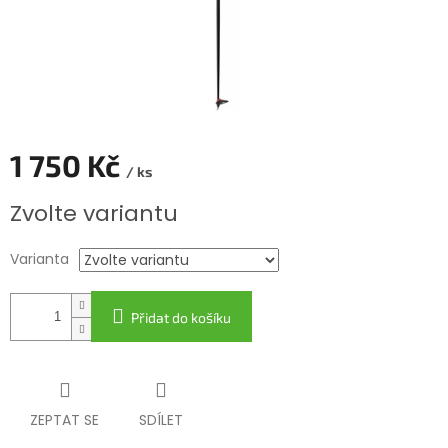
1 750 Kč
/ ks
Měrná
Zvolte variantu
cena:
Varianta
Přidat do košíku
ZEPTAT SE
SDÍLET