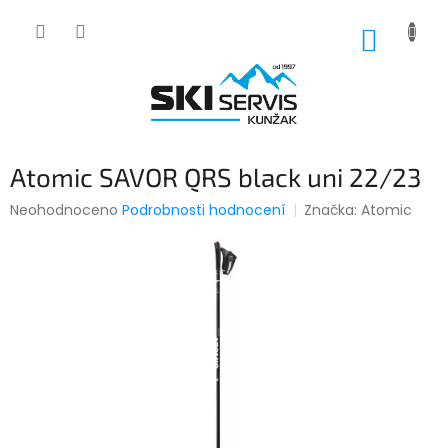
Přejít
na
NÁKUP
obsah
KOŠÍK
Atomic SAVOR QRS black uni 22/23
Průměrné
Neohodnoceno
Podrobnosti hodnocení
Značka:
Atomic
hodnocení
produktu
je
0,0
z
5
hvězdiček.