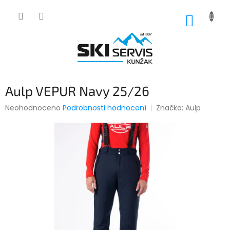
Přejít
na
NÁKUP
obsah
KOŠÍK
Aulp VEPUR Navy 25/26
Průměrné
Neohodnoceno
Podrobnosti hodnocení
Značka:
Aulp
hodnocení
produktu
je
0,0
z
5
hvězdiček.