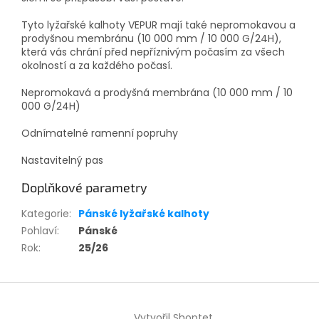
Tyto lyžařské kalhoty VEPUR mají také nepromokavou a
prodyšnou membránu (10 000 mm / 10 000 G/24H),
která vás chrání před nepříznivým počasím za všech
okolností a za každého počasí.
Nepromokavá a prodyšná membrána (10 000 mm / 10
000 G/24H)
Odnímatelné ramenní popruhy
Nastavitelný pas
Doplňkové parametry
Kategorie
:
Pánské lyžařské kalhoty
Pohlaví
:
Pánské
Rok
:
25/26
Z
á
Vytvořil Shoptet