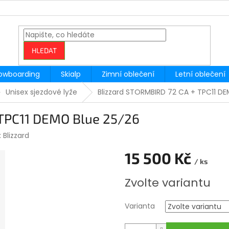
HLEDAT
owboarding
Skialp
Zimní oblečení
Letní oblečení
Unisex sjezdové lyže
Blizzard STORMBIRD 72 CA + TPC11 D
 TPC11 DEMO Blue 25/26
:
Blizzard
15 500 Kč
/ ks
Měrná
Zvolte variantu
cena:
Varianta