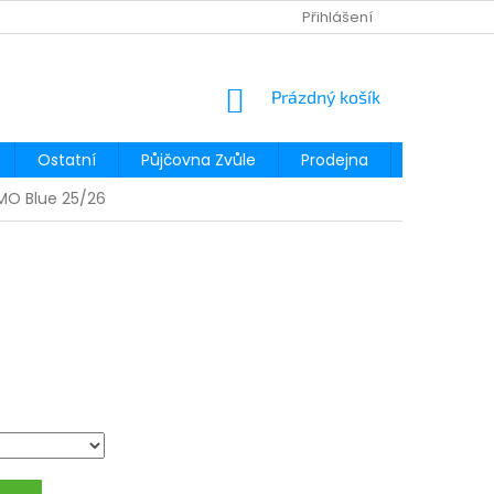
Přihlášení
NÁKUPNÍ
Prázdný košík
KOŠÍK
Ostatní
Půjčovna Zvůle
Prodejna
Půjčovna
EMO Blue 25/26