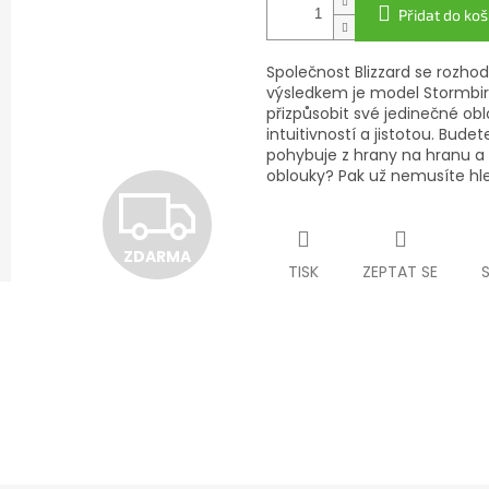
Přidat do koš
Společnost Blizzard se rozhod
výsledkem je model Stormbi
přizpůsobit své jedinečné obl
intuitivností a jistotou. Bud
pohybuje z hrany na hranu a
oblouky? Pak už nemusíte hle
Z
ZDARMA
D
TISK
ZEPTAT SE
A
R