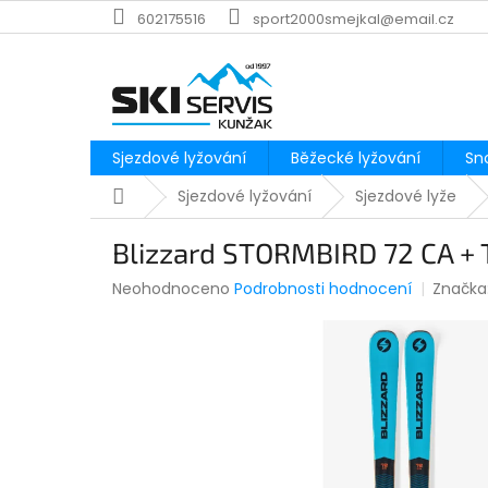
Přejít
602175516
sport2000smejkal@email.cz
na
obsah
Sjezdové lyžování
Běžecké lyžování
Sn
Domů
Sjezdové lyžování
Sjezdové lyže
Blizzard STORMBIRD 72 CA +
Průměrné
Neohodnoceno
Podrobnosti hodnocení
Značka
hodnocení
produktu
je
0,0
z
5
hvězdiček.