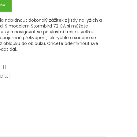
íku
la nabídnout dokonalý zážitek z jízdy na lyžích a
rd. S modelem Stormbird 72 CA si můžete
ouky a navigovat se po vlastní trase s velkou
ete příjemně překvapeni, jak rychle a snadno se
 z oblouku do oblouku. Chcete odemknout své
dat dál.
SDÍLET