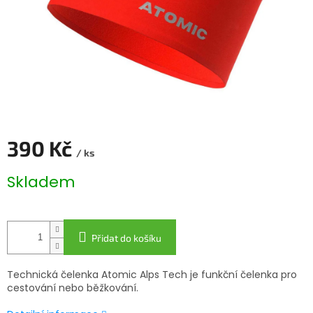
390 Kč
/ ks
Měrná
Skladem
cena:
Přidat do košíku
Technická čelenka Atomic Alps Tech je funkční čelenka pro
cestování nebo běžkování.