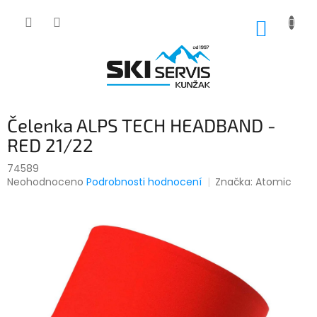
Přejít
na
NÁKUP
obsah
KOŠÍK
Čelenka ALPS TECH HEADBAND -
RED 21/22
74589
Průměrné
Neohodnoceno
Podrobnosti hodnocení
Značka:
Atomic
hodnocení
produktu
je
0,0
z
5
hvězdiček.