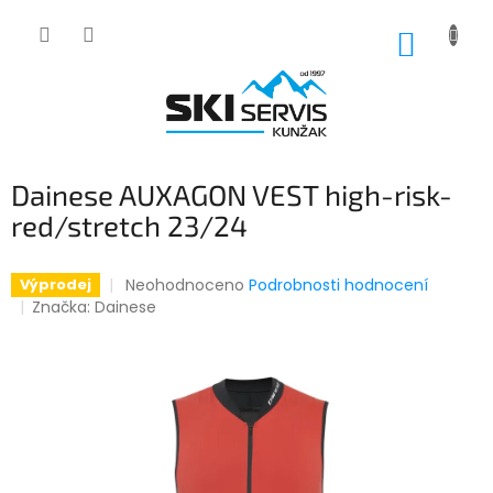
Přejít
na
NÁKUP
obsah
KOŠÍK
Dainese AUXAGON VEST high-risk-
red/stretch 23/24
Průměrné
Neohodnoceno
Podrobnosti hodnocení
Výprodej
hodnocení
Značka:
Dainese
produktu
je
0,0
z
5
hvězdiček.