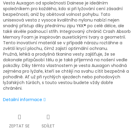
Vesta Auxagon od společnosti Dainese je ideálním
společníkem pro každého, kdo si při lyžování cení zásadní
bezpečnosti, aniž by obětoval volnost pohybu. Tato
unisexová vesta z vysoce kvalitního nylonu nabízí nejen
snadný přístup díky přednímu zipu YKK® po celé délce, ale
také skvěle padnoucí střih. Integrovaný chránič Crash Absorb
Memory Foam je inspirován auxetickými tvary a geometrií.
Tento inovativní materiál se v případě nárazu roztáhne a
zvětší krycí plochu, čímž zajistí optimální ochranu.
Pružná, lehká a prodyšná tkanina vesty zajišťuje, že se
dokonale přizpůsobí tělu a je také příjemná na nošení vedle
pokožky. Díky těmto vlastnostem je vesta Auxagon vhodná
zejména pro lyžaře, kteří se chtějí na svahu cítit bezpečně a
pohodlně. Ať už při rychlých sjezdech nebo pohodových
lyžařských túrách, s touto vestou budete vždy dobře
chráněni.
Detailní informace
ZEPTAT SE
SDÍLET