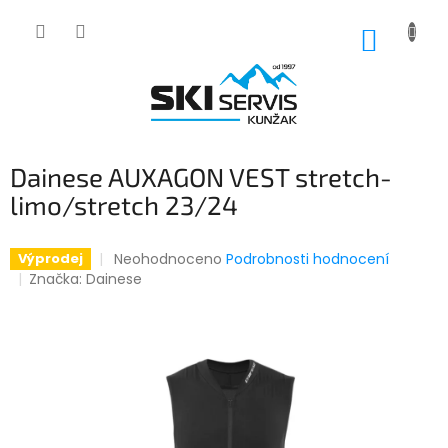
Přejít
na
NÁKUP
obsah
KOŠÍK
Dainese AUXAGON VEST stretch-
limo/stretch 23/24
Průměrné
Neohodnoceno
Podrobnosti hodnocení
Výprodej
hodnocení
Značka:
Dainese
produktu
je
0,0
z
5
hvězdiček.