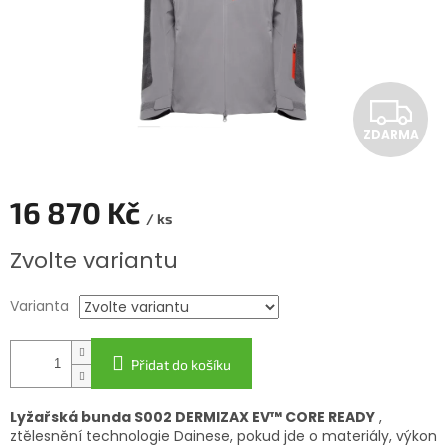
Z
ZDARMA
D
A
16 870 Kč
/ ks
R
Měrná
Zvolte variantu
cena:
M
Varianta
A
Přidat do košíku
Lyžařská bunda S002 DERMIZAX EV™ CORE READY
,
ztělesnění technologie Dainese, pokud jde o materiály, výkon