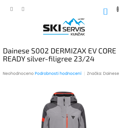
Přejít
na
NÁKUP
obsah
KOŠÍK
Dainese S002 DERMIZAX EV CORE
READY silver-filigree 23/24
Průměrné
Neohodnoceno
Podrobnosti hodnocení
Značka:
Dainese
hodnocení
produktu
je
0,0
z
5
hvězdiček.