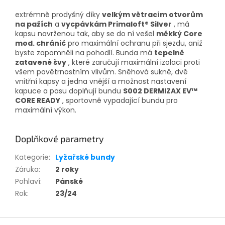
extrémně prodyšný díky
velkým větracím otvorům
na pažích
a
vycpávkám Primaloft® Silver
,
má
kapsu navrženou tak, aby se do ní vešel
měkký Core
mod.
chránič
pro maximální ochranu při sjezdu, aniž
byste zapomněli na pohodlí.
Bunda má
tepelně
zatavené švy
, které zaručují maximální izolaci proti
všem povětrnostním vlivům.
Sněhová sukně, dvě
vnitřní kapsy a jedna vnější a možnost nastavení
kapuce a pasu doplňují bundu
S002 DERMIZAX EV™
CORE READY
, sportovně vypadající bundu pro
maximální výkon.
Doplňkové parametry
Kategorie
:
Lyžařské bundy
Záruka
:
2 roky
Pohlaví
:
Pánské
Rok
:
23/24
Z