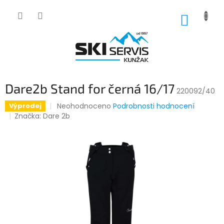
Přejít
na
NÁKUP
obsah
KOŠÍK
Dare2b Stand for černá 16/17
220092/40
Průměrné
Neohodnoceno
Podrobnosti hodnocení
Výprodej
hodnocení
Značka:
Dare 2b
produktu
je
0,0
z
5
hvězdiček.