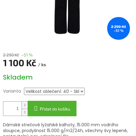
2 290 Kč
–51 %
2 290 Kč
–51 %
1 100 Kč
/ ks
Měrná
Skladem
cena:
Varianta
Přidat do košíku
Dámské strečové lyžařské kalhoty, 15.000 mm vodního
sloupce, prodyšnost 15.000 g/m2/24h, všechny švy lepené,