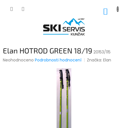
Přejít
na
NÁKUP
obsah
KOŠÍK
Elan HOTROD GREEN 18/19
20153/115
Průměrné
Neohodnoceno
Podrobnosti hodnocení
Značka:
Elan
hodnocení
produktu
je
0,0
z
5
hvězdiček.