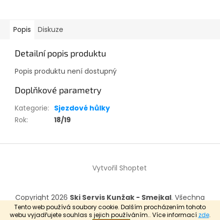
Popis
Diskuze
Detailní popis produktu
Popis produktu není dostupný
Doplňkové parametry
Kategorie
:
Sjezdové hůlky
Rok
:
18/19
Z
á
Vytvořil Shoptet
p
a
t
Copyright 2026
Ski Servis Kunžak - Smejkal
. Všechna
í
práva vyhrazena.
Tento web používá soubory cookie. Dalším procházením tohoto
webu vyjadřujete souhlas s jejich používáním.. Více informací
zde
.