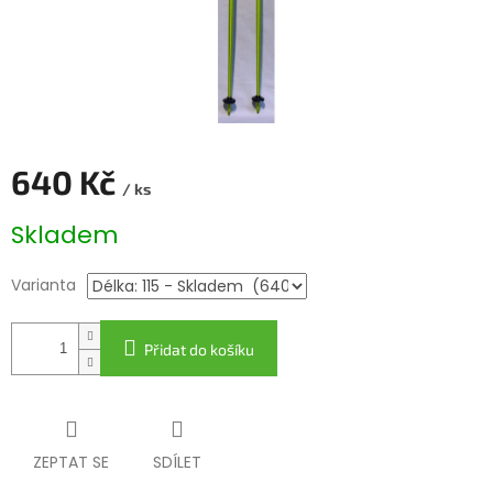
640 Kč
/ ks
Měrná
Skladem
cena:
Varianta
Přidat do košíku
ZEPTAT SE
SDÍLET