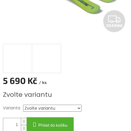
Z
ZDARMA
D
A
R
M
A
5 690 Kč
/ ks
Měrná
Zvolte variantu
cena:
Varianta
Přidat do košíku