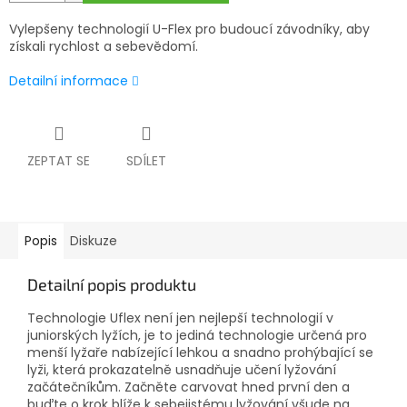
Vylepšeny technologií U-Flex pro budoucí závodníky, aby
získali rychlost a sebevědomí.
Detailní informace
ZEPTAT SE
SDÍLET
Popis
Diskuze
Detailní popis produktu
Technologie Uflex není jen nejlepší technologií v
juniorských lyžích, je to jediná technologie určená pro
menší lyžaře nabízející lehkou a snadno prohýbající se
lyži, která prokazatelně usnadňuje učení lyžování
začátečníkům. Začněte carvovat hned první den a
buďte o krok blíže k sebejistému lyžování všude na