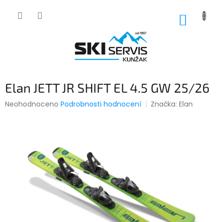
Přejít
na
NÁKUP
obsah
KOŠÍK
Elan JETT JR SHIFT EL 4.5 GW 25/26
Průměrné
Neohodnoceno
Podrobnosti hodnocení
Značka:
Elan
hodnocení
produktu
je
0,0
z
5
hvězdiček.