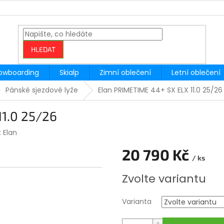
HLEDAT
owboarding
Skialp
Zimní oblečení
Letní oblečení
Pánské sjezdové lyže
Elan PRIMETIME 44+ SX ELX 11.0 25/26
1.0 25/26
:
Elan
20 790 Kč
/ ks
Měrná
Zvolte variantu
cena:
Varianta