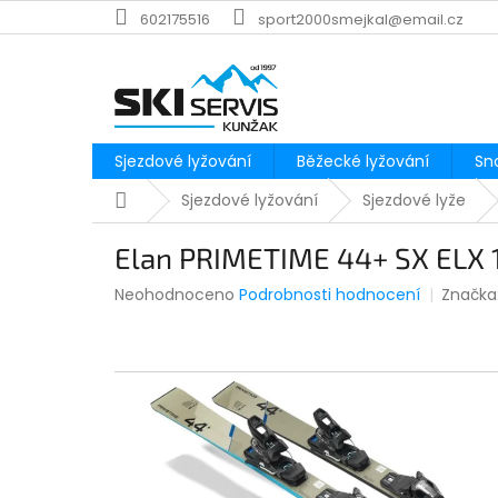
Přejít
602175516
sport2000smejkal@email.cz
na
obsah
Sjezdové lyžování
Běžecké lyžování
Sn
Domů
Sjezdové lyžování
Sjezdové lyže
Elan PRIMETIME 44+ SX ELX 1
Průměrné
Neohodnoceno
Podrobnosti hodnocení
Značka
hodnocení
produktu
je
0,0
z
5
hvězdiček.