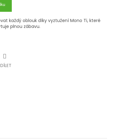
íku
zovat každý oblouk díky vyztužení Mono Ti, které
ytuje plnou zábavu.
SDÍLET