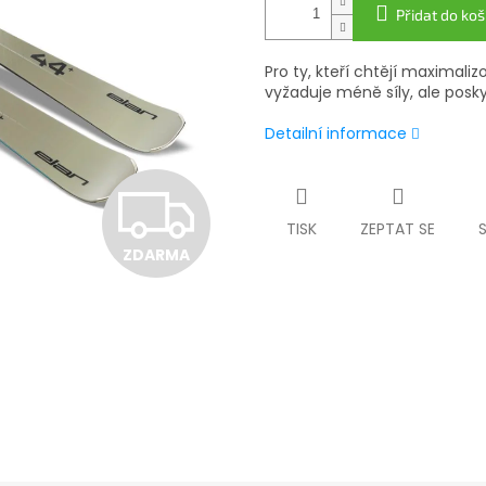
Přidat do koš
Pro ty, kteří chtějí maximali
vyžaduje méně síly, ale posk
Detailní informace
Z
TISK
ZEPTAT SE
ZDARMA
D
A
R