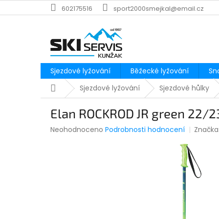
Přejít
602175516
sport2000smejkal@email.cz
na
obsah
Sjezdové lyžování
Běžecké lyžování
Sn
Domů
Sjezdové lyžování
Sjezdové hůlky
Elan ROCKROD JR green 22/2
Průměrné
Neohodnoceno
Podrobnosti hodnocení
Značka
hodnocení
produktu
je
0,0
z
5
hvězdiček.