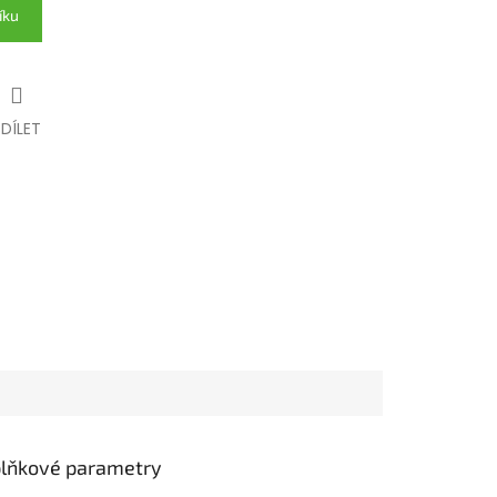
íku
SDÍLET
lňkové parametry