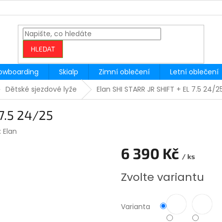
HLEDAT
owboarding
Skialp
Zimní oblečení
Letní oblečení
Dětské sjezdové lyže
Elan SHI STARR JR SHIFT + EL 7.5 24/2
7.5 24/25
:
Elan
6 390 Kč
/ ks
Měrná
Zvolte variantu
cena:
Varianta