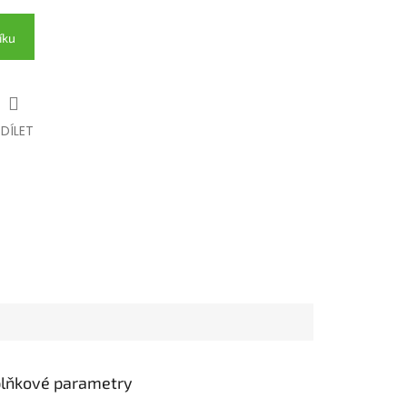
íku
SDÍLET
lňkové parametry