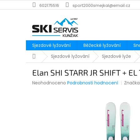
Přejít
602175516
sport2000smejkal@email.cz
na
obsah
Sjezdové lyžování
Běžecké lyžování
Sn
Domů
Sjezdové lyžování
Sjezdové lyže
Elan SHI STARR JR SHIFT + EL 
Průměrné
Neohodnoceno
Podrobnosti hodnocení
Značka
hodnocení
produktu
je
0,0
z
5
hvězdiček.