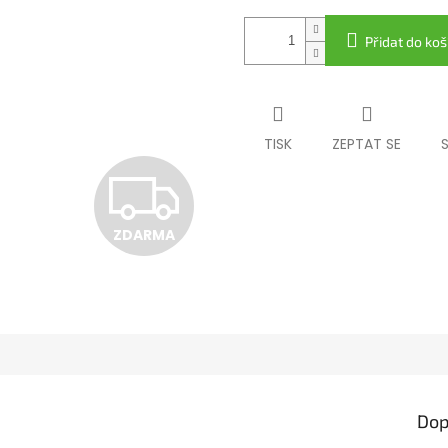
Přidat do koš
TISK
ZEPTAT SE
Z
ZDARMA
D
A
R
Dop