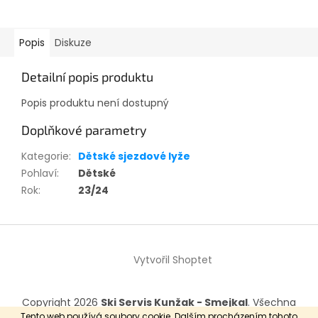
Popis
Diskuze
Detailní popis produktu
Popis produktu není dostupný
Doplňkové parametry
Kategorie
:
Dětské sjezdové lyže
Pohlaví
:
Dětské
Rok
:
23/24
Z
á
Vytvořil Shoptet
p
a
t
Copyright 2026
Ski Servis Kunžak - Smejkal
. Všechna
í
práva vyhrazena.
Tento web používá soubory cookie. Dalším procházením tohoto