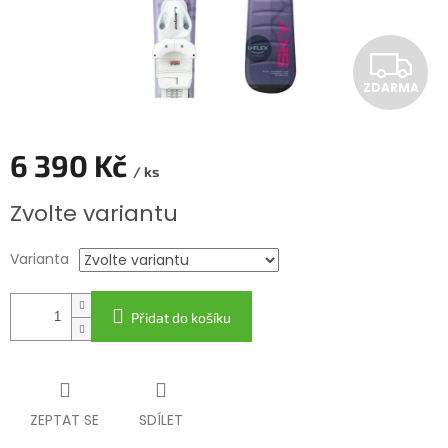
Z
ZDARMA
D
A
6 390 Kč
/ ks
R
Měrná
Zvolte variantu
cena:
M
Varianta
A
Přidat do košíku
ZEPTAT SE
SDÍLET