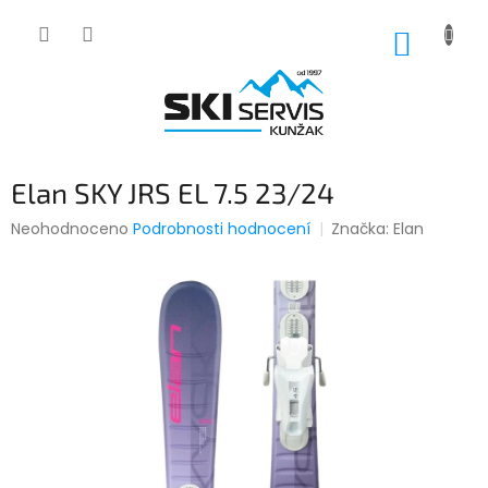
Přejít
na
NÁKUP
obsah
KOŠÍK
Elan SKY JRS EL 7.5 23/24
Průměrné
Neohodnoceno
Podrobnosti hodnocení
Značka:
Elan
hodnocení
produktu
je
0,0
z
5
hvězdiček.