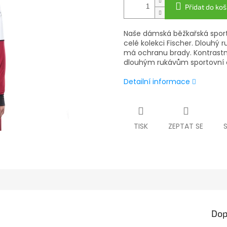
Přidat do koš
Naše dámská běžkařská sport
celé kolekci Fischer. Dlouhý r
má ochranu brady. Kontrastn
dlouhým rukávům sportovní 
Detailní informace
TISK
ZEPTAT SE
Dop