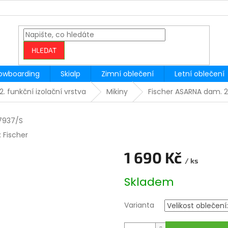
HLEDAT
owboarding
Skialp
Zimní oblečení
Letní oblečení
2. funkční izolační vrstva
Mikiny
Fischer ASARNA dam. 
7937/S
:
Fischer
1 690 Kč
/ ks
Měrná
Skladem
cena:
Varianta