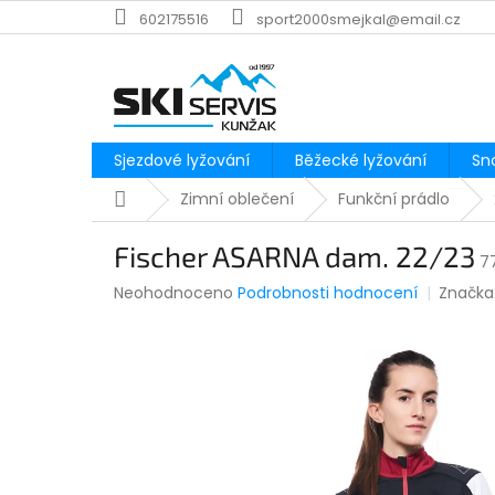
Přejít
602175516
sport2000smejkal@email.cz
na
obsah
Sjezdové lyžování
Běžecké lyžování
Sn
Domů
Zimní oblečení
Funkční prádlo
Fischer ASARNA dam. 22/23
7
Průměrné
Neohodnoceno
Podrobnosti hodnocení
Značka
hodnocení
produktu
je
0,0
z
5
hvězdiček.