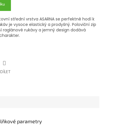
íku
ovní střední vrstva ASARNA se perfektně hodí k
ukáv je vysoce elastický a prodyšný. Poloviční zip
í raglánové rukávy a jemný design dodává
charakter.
SDÍLET
lňkové parametry