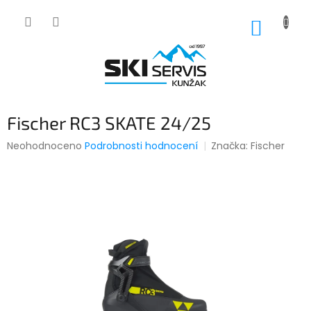
Přejít
na
NÁKUP
obsah
KOŠÍK
Fischer RC3 SKATE 24/25
Průměrné
Neohodnoceno
Podrobnosti hodnocení
Značka:
Fischer
hodnocení
produktu
je
0,0
z
5
hvězdiček.