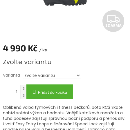
Z
ZDARMA
D
A
4 990 Kč
/ ks
R
Měrná
Zvolte variantu
cena:
M
Varianta
A
Přidat do košíku
Oblíbená volba týmových i fitness běžkařů, bota RC3 Skate
nabízí solidní výkon a hodnotu. Vnější kotníková manžeta a
tuhá podešev zajišťují správnou boční podporu a přenos síly.
Uvnitř Easy Entry Loops a šněrování Speed Lock zajišťují
snadné nazouvání a bezpečné uchycení, zatímco pata