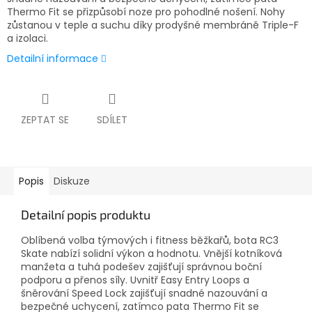
Thermo Fit se přizpůsobí noze pro pohodlné nošení. Nohy
zůstanou v teple a suchu díky prodyšné membráně Triple-F
a izolaci.
Detailní informace
ZEPTAT SE
SDÍLET
Popis
Diskuze
Detailní popis produktu
Oblíbená volba týmových i fitness běžkařů, bota RC3
Skate nabízí solidní výkon a hodnotu. Vnější kotníková
manžeta a tuhá podešev zajišťují správnou boční
podporu a přenos síly. Uvnitř Easy Entry Loops a
šněrování Speed Lock zajišťují snadné nazouvání a
bezpečné uchycení, zatímco pata Thermo Fit se