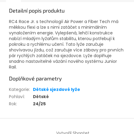
Detailní popis produktu
RC4 Race Jr. s technologií Air Power a Fiber Tech má
měkkou flexi a lze s nimi zatáčet s minimálním
vynaložením energie. Vylepšená, lehčí konstrukce
nabízí mladým lyžařům stabilitu, kterou potřebují k
pokroku a rychlému učení. Tato lyže zaručuje
shovívavou jízdu, což zaručuje více zábavy pro prvních
pár rychlých zatáček na sjezdovce. Lyže doplňuje
snadno nastavitelné vázání nového systému Junior
Rail.
Doplňkové parametry
Kategorie
:
Dětské sjezdové lyže
Pohlaví
:
Dětské
Rok
:
24/25
Z
á
Vytvořil Shoptet