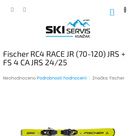
Přejít
na
NÁKUP
obsah
KOŠÍK
Fischer RC4 RACE JR (70-120) JRS +
FS 4 CA JRS 24/25
Průměrné
Neohodnoceno
Podrobnosti hodnocení
Značka:
Fischer
hodnocení
produktu
je
0,0
z
5
hvězdiček.