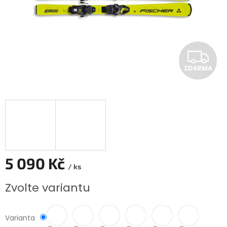
Z
ZDARMA
D
A
R
M
A
5 090 Kč
/ ks
Měrná
Zvolte variantu
cena:
Varianta