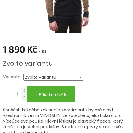
1 890 Kč
/ ks
Měrná
Zvolte variantu
cena:
Varianta
Přidat do košíku
Součástí každého základního sortimentu by měla být
všestranná vesta VEMDALEN. Je zateplená, elastická a pro
víceúčelové použití. Hlavní látkou je elastický fleece, který
zahřeje a je velmi prodyšný. S reflexními prvky se dá skvěle
využít i na běhání atd.