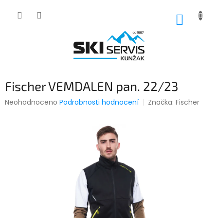
Přejít
na
NÁKUP
obsah
KOŠÍK
Fischer VEMDALEN pan. 22/23
Průměrné
Neohodnoceno
Podrobnosti hodnocení
Značka:
Fischer
hodnocení
produktu
je
0,0
z
5
hvězdiček.