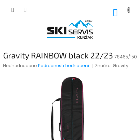
Přejít
na
NÁKUP
obsah
KOŠÍK
Gravity RAINBOW black 22/23
78465/150
Průměrné
Neohodnoceno
Podrobnosti hodnocení
Značka:
Gravity
hodnocení
produktu
je
0,0
z
5
hvězdiček.