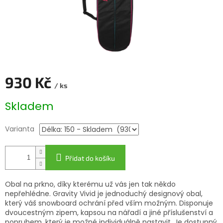
930 Kč
/ ks
Měrná
Skladem
cena:
Varianta
Přidat do košíku
Obal na prkno, díky kterému už vás jen tak někdo
nepřehlédne. Gravity Vivid je jednoduchý designový obal,
který váš snowboard ochrání před vším možným. Disponuje
dvoucestným zipem, kapsou na nářadí a jiné příslušenství a
popruhem, který je možné individuálně nastavit. Je dostupný