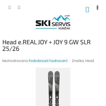
Přejít
na
NÁKUP
obsah
KOŠÍK
Head e.REAL JOY + JOY 9 GW SLR
25/26
Průměrné
Neohodnoceno
Podrobnosti hodnocení
Značka:
Head
hodnocení
produktu
je
0,0
z
5
hvězdiček.