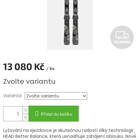
Z
ZDARMA
D
A
13 080 Kč
/ ks
R
Měrná
Zvolte variantu
cena:
M
Varianta
A
Přidat do košíku
Lyžování na sjezdovce je skutečnou radostí díky technologii
HEAD Better Balance, která usnadňuje zahájení oblouku. Nové