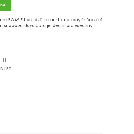
íku
mem BOA® Fit pro dvě samostatné zóny šněrování.
in snowboardová bota je ideální pro všechny
SDÍLET