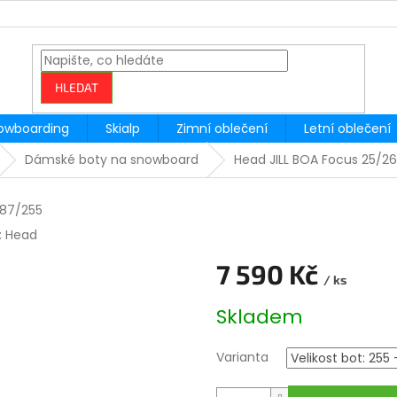
HLEDAT
owboarding
Skialp
Zimní oblečení
Letní oblečení
Dámské boty na snowboard
Head JILL BOA Focus 25/26
87/255
:
Head
7 590 Kč
/ ks
Měrná
Skladem
cena:
Varianta