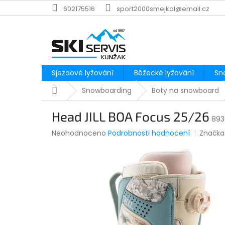
Přejít
602175516
sport2000smejkal@email.cz
na
obsah
Sjezdové lyžování
Běžecké lyžování
Sn
Domů
Snowboarding
Boty na snowboard
Head JILL BOA Focus 25/26
893
Průměrné
Neohodnoceno
Podrobnosti hodnocení
Značka
hodnocení
produktu
je
0,0
z
5
hvězdiček.