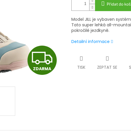
Přidat do koš
Model JILL je vybaven systé
Tato super lehká all-mounta
pokročilé jezdkyně.
Detailní informace
Z
TISK
ZEPTAT SE
ZDARMA
D
A
R