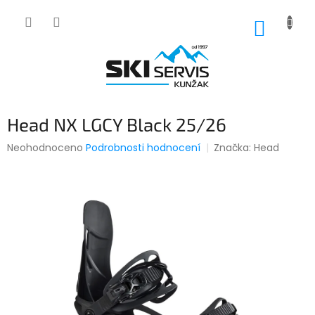
Přejít
na
NÁKUP
obsah
KOŠÍK
Head NX LGCY Black 25/26
Průměrné
Neohodnoceno
Podrobnosti hodnocení
Značka:
Head
hodnocení
produktu
je
0,0
z
5
hvězdiček.