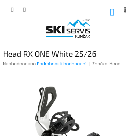
Přejít
na
NÁKUP
obsah
KOŠÍK
Head RX ONE White 25/26
Průměrné
Neohodnoceno
Podrobnosti hodnocení
Značka:
Head
hodnocení
produktu
je
0,0
z
5
hvězdiček.