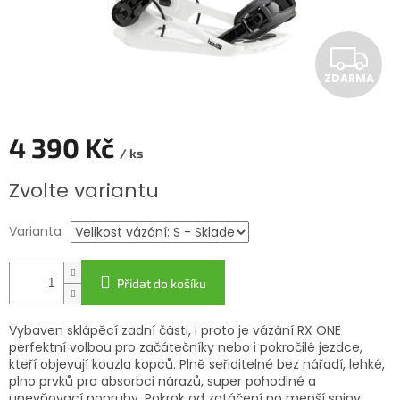
Z
ZDARMA
D
A
4 390 Kč
/ ks
R
Měrná
Zvolte variantu
cena:
M
Varianta
A
Přidat do košíku
Vybaven sklápěcí zadní části, i proto je vázání RX ONE
perfektní volbou pro začátečníky nebo i pokročilé jezdce,
kteří objevují kouzla kopců. Plně seřiditelné bez nářadí, lehké,
plno prvků pro absorbci nárazů, super pohodlné a
upevňovací popruhy. Pokrok od zatáčení po menší spiny,