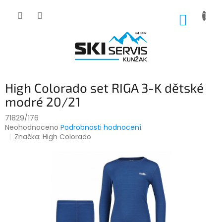
Přejít
na
NÁKUP
obsah
KOŠÍK
High Colorado set RIGA 3-K dětské
modré 20/21
71829/176
Průměrné
Neohodnoceno
Podrobnosti hodnocení
hodnocení
Značka:
High Colorado
produktu
je
0,0
z
5
hvězdiček.