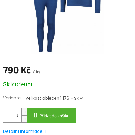
790 Kč
/ ks
Měrná
Skladem
cena:
Varianta
Přidat do košíku
Detailní informace