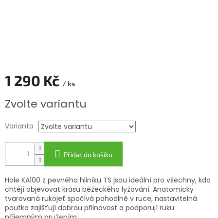
1 290 Kč
/ ks
Měrná
Zvolte variantu
cena:
Varianta
Přidat do košíku
Hole KA100 z pevného hliníku TS jsou ideální pro všechny, kdo
chtějí objevovat krásu běžeckého lyžování. Anatomicky
tvarovaná rukojeť spočívá pohodlně v ruce, nastavitelná
poutka zajišťují dobrou přilnavost a podporují ruku
příjemným pružením.