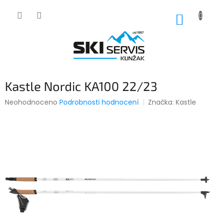
Přejít
na
NÁKUP
obsah
KOŠÍK
Kastle Nordic KA100 22/23
Průměrné
Neohodnoceno
Podrobnosti hodnocení
Značka:
Kastle
hodnocení
produktu
je
0,0
z
5
hvězdiček.