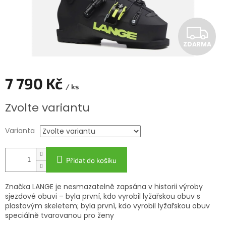
Z
ZDARMA
D
A
7 790 Kč
/ ks
R
Měrná
Zvolte variantu
cena:
M
Varianta
A
Přidat do košíku
Značka LANGE je nesmazatelně zapsána v historii výroby
sjezdové obuvi – byla první, kdo vyrobil lyžařskou obuv s
plastovým skeletem; byla první, kdo vyrobil lyžařskou obuv
speciálně tvarovanou pro ženy