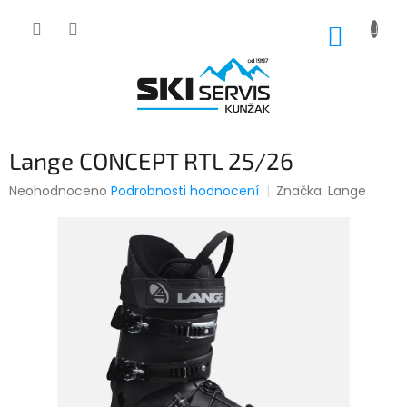
Přejít
na
NÁKUP
obsah
KOŠÍK
Lange CONCEPT RTL 25/26
Průměrné
Neohodnoceno
Podrobnosti hodnocení
Značka:
Lange
hodnocení
produktu
je
0,0
z
5
hvězdiček.