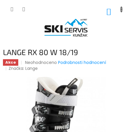
Přejít
na
NÁKUP
obsah
KOŠÍK
LANGE RX 80 W 18/19
Průměrné
Neohodnoceno
Podrobnosti hodnocení
Akce
hodnocení
Značka:
Lange
produktu
je
0,0
z
5
hvězdiček.