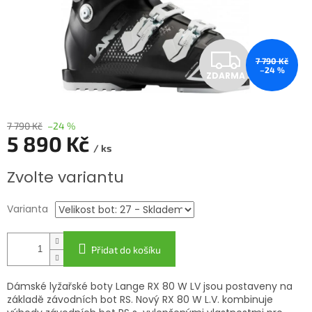
Z
7 790 Kč
–24 %
ZDARMA
D
A
7 790 Kč
–24 %
5 890 Kč
R
/ ks
Měrná
M
Zvolte variantu
cena:
A
Varianta
Přidat do košíku
Dámské lyžařské boty Lange RX 80 W LV jsou postaveny na
základě závodních bot RS. Nový RX 80 W L.V. kombinuje