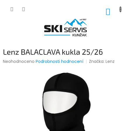
Přejít
na
NÁKUP
obsah
KOŠÍK
Lenz BALACLAVA kukla 25/26
Průměrné
Neohodnoceno
Podrobnosti hodnocení
Značka:
Lenz
hodnocení
produktu
je
0,0
z
5
hvězdiček.