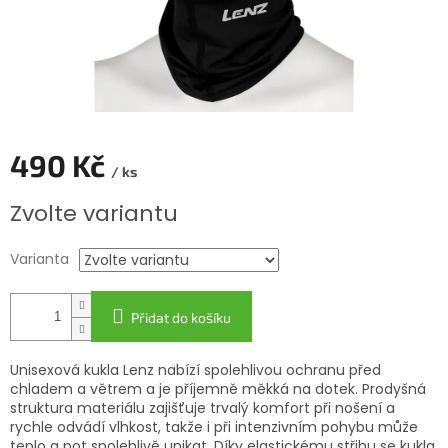
490 Kč
/ ks
Měrná
Zvolte variantu
cena:
Varianta
Přidat do košíku
Unisexová kukla Lenz nabízí spolehlivou ochranu před
chladem a větrem a je příjemně měkká na dotek. Prodyšná
struktura materiálu zajišťuje trvalý komfort při nošení a
rychle odvádí vlhkost, takže i při intenzivním pohybu může
teplo a pot spolehlivě unikat. Díky elastickému střihu se kukla