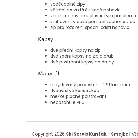
voděodolné zipy
větrání na vnitřní straně nohavic
vnitřní nohavice s elastickým panele
stahování v pase pomocí suchého zipu
zip pro rozšíření spodní části nohavic
Kapsy
dvě přední kapsy na zip
dvě zadní kapsy na zip a druk
dvě postranní kapsy na druhy
Materiál
recyklovaný polyester s TPU laminací
dvouvrstvá konstrukce
měkké ploché polstrování
neobsahuje PFC
Z
á
Copyright 2026
Ski Servis Kunžak - Smejkal
. V