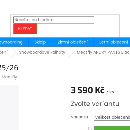
HLEDAT
owboarding
Skialp
Zimní oblečení
Letní oblečení
čení
Snowboardové kalhoty
Meatfly ANDRY PANTS Blac
25/26
:
Meatfly
3 590 Kč
/ ks
Měrná
Zvolte variantu
cena:
Varianta