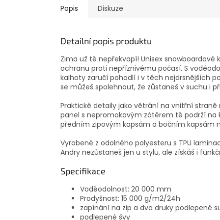
Popis
Diskuze
Detailní popis produktu
Zima už tě nepřekvapí! Unisex snowboardové k
ochranu proti nepříznivému počasí. S voděodo
kalhoty zaručí pohodlí i v těch nejdrsnější
se můžeš spolehnout, že zůstaneš v suchu i př
Praktické detaily jako větrání na vnitřní straně
panel s nepromokavým zátěrem tě podrží na ka
předním zipovým kapsám a bočním kapsám na 
Vyrobené z odolného polyesteru s TPU laminac
Andry nezůstaneš jen u stylu, ale získáš i funkč
Specifikace
Voděodolnost: 20 000 mm
Prodyšnost: 15 000 g/m2/24h
zapínání na zip a dva druky podlepené
podlepené švy