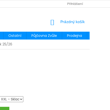
Přihlášení
NÁKUPNÍ
Prázdný košík
KOŠÍK
Ostatní
Půjčovna Zvůle
Prodejna
Půjčovna
k 25/26