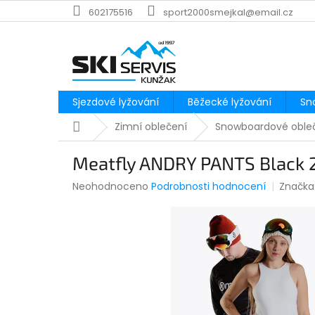
Přejít
602175516
sport2000smejkal@email.cz
na
obsah
Sjezdové lyžování
Běžecké lyžování
Sn
Domů
Zimní oblečení
Snowboardové oble
Meatfly ANDRY PANTS Black 
Průměrné
Neohodnoceno
Podrobnosti hodnocení
Značka
hodnocení
produktu
je
0,0
z
5
hvězdiček.