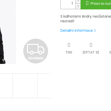
Přidat do koš
S kalhotami Andry nezůstaneš 
nezradí!
Detailní informace
Z
TISK
ZEPTAT SE
ZDARMA
D
A
R