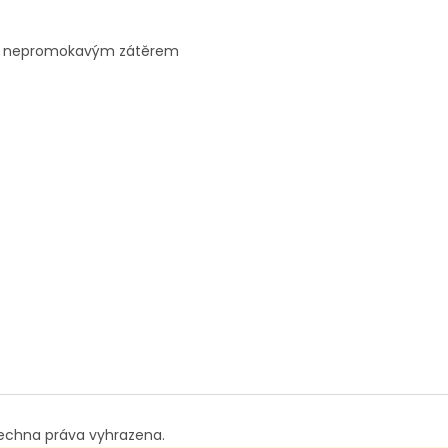
m a nepromokavým zátěrem
šechna práva vyhrazena.