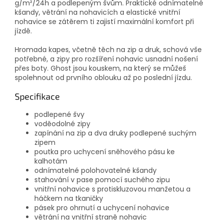
g/m²/24h a podlepeným švům. Praktické odnímatelné
kšandy, větrání na nohavicích a elastické vnitřní
nohavice se zátěrem ti zajistí maximální komfort při
jízdě.
Hromada kapes, včetně těch na zip a druk, schová vše
potřebné, a zipy pro rozšíření nohavic usnadní nošení
přes boty. Ghost jsou kouskem, na který se můžeš
spolehnout od prvního oblouku až po poslední jízdu.
Specifikace
podlepené švy
voděodolné zipy
zapínání na zip a dva druky podlepené suchým
zipem
poutka pro uchycení sněhového pásu ke
kalhotám
odnímatelné polohovatelné kšandy
stahování v pase pomocí suchého zipu
vnitřní nohavice s protiskluzovou manžetou a
háčkem na tkaničky
pásek pro ohrnutí a uchycení nohavice
větrání na vnitřní straně nohavic