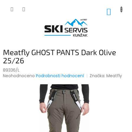
Přejít
na
NÁKUP
obsah
KOŠÍK
Meatfly GHOST PANTS Dark Olive
25/26
89336/L
Průměrné
Neohodnoceno
Podrobnosti hodnocení
Značka:
Meatfly
hodnocení
produktu
je
0,0
z
5
hvězdiček.