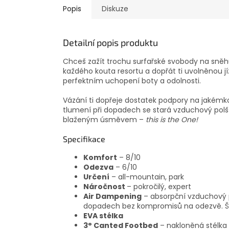
Popis
Diskuze
Detailní popis produktu
Chceš zažít trochu surfařské svobody na sněh
každého kouta resortu a dopřát ti uvolněnou 
perfektním uchopení boty a odolnosti.
Vázání ti dopřeje dostatek podpory na jakémk
tlumení při dopadech se stará vzduchový polštá
blaženým úsměvem –
this is the One!
Specifikace
Komfort
– 8/10
Odezva
– 6/10
Určení
– all-mountain, park
Náročnost
– pokročilý, expert
Air Dampening
– absorpční vzduchový p
dopadech bez kompromisů na odezvě. Šetří
EVA stélka
3° Canted Footbed
– nakloněná stélka 