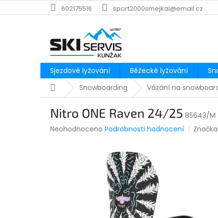
Přejít
602175516
sport2000smejkal@email.cz
na
obsah
Sjezdové lyžování
Běžecké lyžování
Sn
Domů
Snowboarding
Vázání na snowboar
Nitro ONE Raven 24/25
85643/M
Průměrné
Neohodnoceno
Podrobnosti hodnocení
Značka
hodnocení
produktu
je
0,0
z
5
hvězdiček.