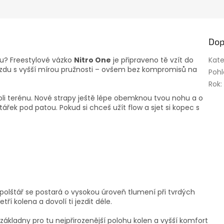
M
A
Dop
u? Freestylové vázko
Nitro One
je připraveno tě vzít do
Kate
jízdu s vyšší mírou pružnosti – ovšem bez kompromisů na
Pohl
Rok
:
oli terénu. Nové strapy ještě lépe obemknou tvou nohu a o
řek pod patou. Pokud si chceš užít flow a sjet si kopec s
olštář se postará o vysokou úroveň tlumení při tvrdých
 kolena a dovolí ti jezdit déle.
základny pro tu nejpřirozenější polohu kolen a vyšší komfort