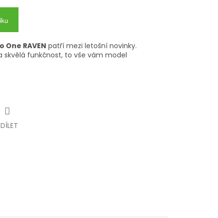
íku
ro One RAVEN
patří mezi letošní novinky.
a skvělá funkčnost, to vše vám model
SDÍLET