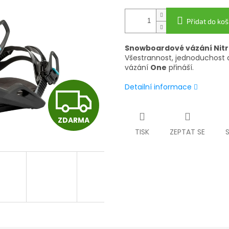
Přidat do koš
Snowboardové vázání Nit
Všestrannost, jednoduchost 
vázání
One
přináší.
Detailní informace
Z
ZDARMA
D
TISK
ZEPTAT SE
A
R