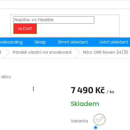
HLEDAT
owboarding
Skialp
Zimní oblečení
Letní oblečení
d
Pánské vázání na snowboard
Nitro ONE Raven 24/25
:
Nitro
7 490 Kč
/ ks
Měrná
Skladem
cena:
Varianta