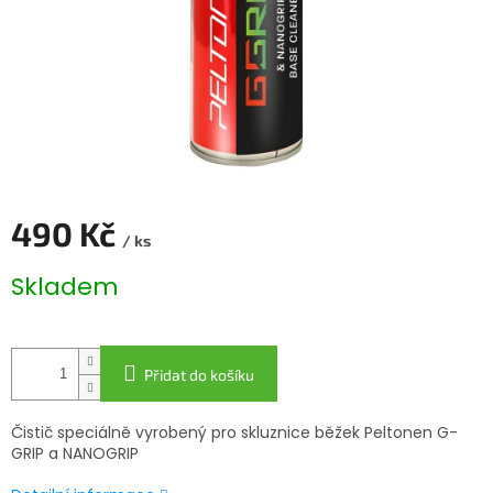
490 Kč
/ ks
Měrná
Skladem
cena:
Přidat do košíku
Čistič speciálně vyrobený pro skluznice běžek Peltonen G-
GRIP a NANOGRIP