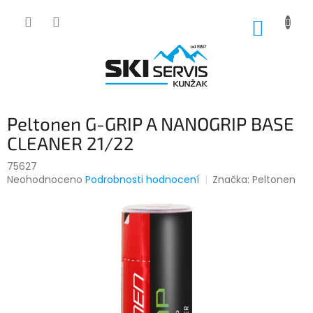
Přejít
na
NÁKUP
obsah
KOŠÍK
Peltonen G-GRIP A NANOGRIP BASE
CLEANER 21/22
75627
Průměrné
Neohodnoceno
Podrobnosti hodnocení
Značka:
Peltonen
hodnocení
produktu
je
0,0
z
5
hvězdiček.