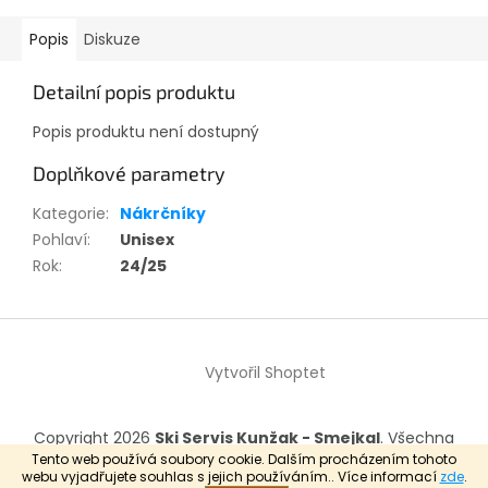
Popis
Diskuze
Detailní popis produktu
Popis produktu není dostupný
Doplňkové parametry
Kategorie
:
Nákrčníky
Pohlaví
:
Unisex
Rok
:
24/25
Z
á
Vytvořil Shoptet
p
a
t
Copyright 2026
Ski Servis Kunžak - Smejkal
. Všechna
í
práva vyhrazena.
Tento web používá soubory cookie. Dalším procházením tohoto
webu vyjadřujete souhlas s jejich používáním.. Více informací
zde
.