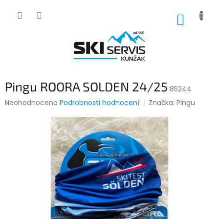
Přejít
na
NÁKUP
obsah
KOŠÍK
Pingu ROORA SOLDEN 24/25
85244
Průměrné
Neohodnoceno
Podrobnosti hodnocení
Značka:
Pingu
hodnocení
produktu
je
0,0
z
5
hvězdiček.