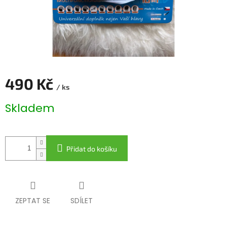
490 Kč
/ ks
Měrná
Skladem
cena:
Přidat do košíku
ZEPTAT SE
SDÍLET