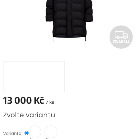
Z
ZDARMA
D
A
R
M
A
13 000 Kč
/ ks
Měrná
Zvolte variantu
cena:
Varianta