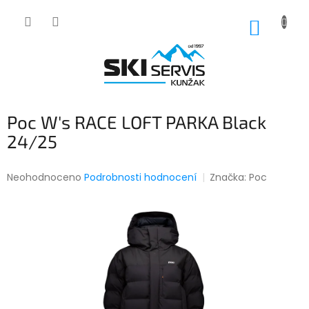
Přejít
na
NÁKUP
obsah
KOŠÍK
Poc W's RACE LOFT PARKA Black
24/25
Průměrné
Neohodnoceno
Podrobnosti hodnocení
Značka:
Poc
hodnocení
produktu
je
0,0
z
5
hvězdiček.