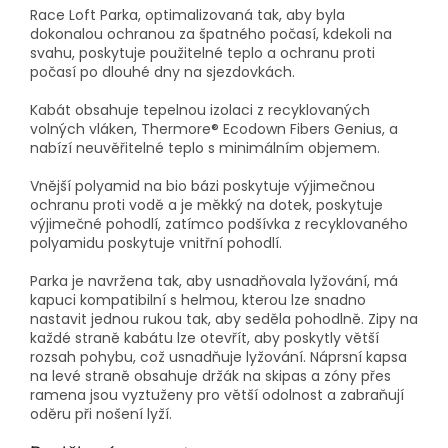
Race Loft Parka, optimalizovaná tak, aby byla
dokonalou ochranou za špatného počasí, kdekoli na
svahu, poskytuje použitelné teplo a ochranu proti
počasí po dlouhé dny na sjezdovkách.
Kabát obsahuje tepelnou izolaci z recyklovaných
volných vláken, Thermore® Ecodown Fibers Genius, a
nabízí neuvěřitelné teplo s minimálním objemem.
Vnější polyamid na bio bázi poskytuje výjimečnou
ochranu proti vodě a je měkký na dotek, poskytuje
výjimečné pohodlí, zatímco podšívka z recyklovaného
polyamidu poskytuje vnitřní pohodlí.
Parka je navržena tak, aby usnadňovala lyžování, má
kapuci kompatibilní s helmou, kterou lze snadno
nastavit jednou rukou tak, aby seděla pohodlně. Zipy na
každé straně kabátu lze otevřít, aby poskytly větší
rozsah pohybu, což usnadňuje lyžování. Náprsní kapsa
na levé straně obsahuje držák na skipas a zóny přes
ramena jsou vyztuženy pro větší odolnost a zabraňují
oděru při nošení lyží.