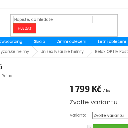
HLEDAT
owboarding
Skialp
Zimní oblečení
Letní oblečení
lyžařské helmy
Unisex lyžařské helmy
Relax OPTIV Past
6
:
Relax
1 799 Kč
/ ks
Měrná
Zvolte variantu
cena:
Varianta