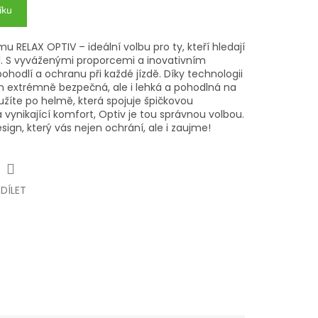
íku
 RELAX OPTIV – ideální volbu pro ty, kteří hledají
yl. S vyváženými proporcemi a inovativním
hodlí a ochranu při každé jízdě. Díky technologii
n extrémně bezpečná, ale i lehká a pohodlná na
užíte po helmě, která spojuje špičkovou
 vynikající komfort, Optiv je tou správnou volbou.
design, který vás nejen ochrání, ale i zaujme!
SDÍLET