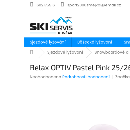
Přejít
602175516
sport2000smejkal@email.cz
na
obsah
Sjezdové lyžování
Běžecké lyžování
Sn
Domů
Sjezdové lyžování
Snowboardové a 
Relax OPTIV Pastel Pink 25/2
Průměrné
Neohodnoceno
Podrobnosti hodnocení
Značka
hodnocení
produktu
je
0,0
z
5
hvězdiček.