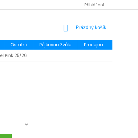
Přihlášení
NÁKUPNÍ
Prázdný košík
KOŠÍK
Ostatní
Půjčovna Zvůle
Prodejna
Půjčovna
el Pink 25/26