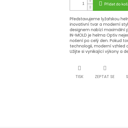
Přidat do koš
Představujeme lyžařskou helmu
inovativní tvar a moderní st
designem nabízí maximální po
IN-MOLD je helma Optiv neje
nošení po celý den. Pokud to
technologii, moderní vzhled a
Užijte si vynikající výkony a 
TISK
ZEPTAT SE