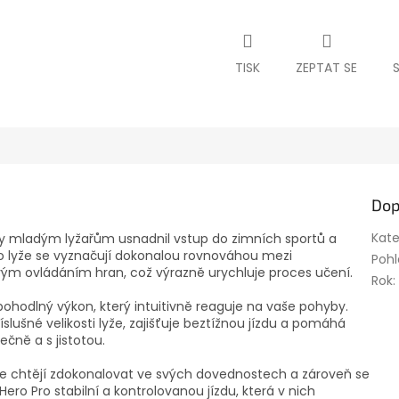
M
A
TISK
ZEPTAT SE
Dop
Kate
aby mladým lyžařům usnadnil vstup do zimních sportů a
o lyže se vyznačují dokonalou rovnováhou mezi
Pohl
ým ovládáním hran, což výrazně urychluje proces učení.
Rok
:
pohodlný výkon, který intuitivně reaguje na vaše pohyby.
říslušné velikosti lyže, zajišťuje beztížnou jízdu a pomáhá
ně a s jistotou.
í se chtějí zdokonalovat ve svých dovednostech a zároveň se
Hero Pro stabilní a kontrolovanou jízdu, která v nich