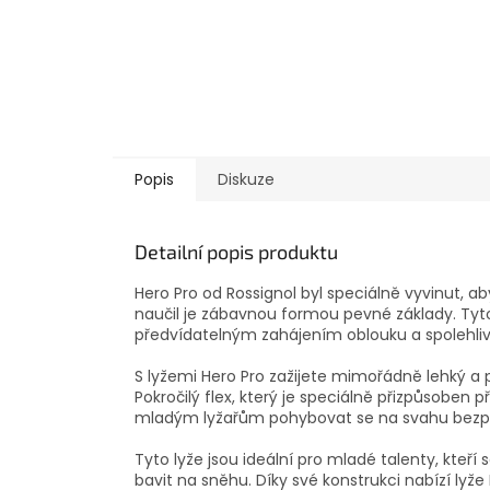
Popis
Diskuze
Detailní popis produktu
Hero Pro od Rossignol byl speciálně vyvinut, 
naučil je zábavnou formou pevné základy. Tyt
předvídatelným zahájením oblouku a spolehliv
S lyžemi Hero Pro zažijete mimořádně lehký a 
Pokročilý flex, který je speciálně přizpůsoben p
mladým lyžařům pohybovat se na svahu bezpeč
Tyto lyže jsou ideální pro mladé talenty, kteř
bavit na sněhu. Díky své konstrukci nabízí lyže 