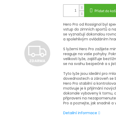
Přidat do koš
Hero Pro od Rossignol byl sp
vstup do zimních sportů a na
se vyznačují dokonalou rov
a spolehlivým ovládáním hran
Z
S lyžemi Hero Pro zažijete mi
reaguje na vaše pohyby. Pokro
velikosti lyže, zajišťuje be
ZDARMA
D
se na svahu bezpečně a s jis
Tyto lyže jsou ideální pro ml
dovednostech a zároveň se ba
A
Hero Pro stabilní a kontrolov
motivuje je k přijímání novýc
dokonale vybaveny k tomu, ab
připraveni na nezapomenutel
R
Pro a poznejte, jak snadné a 
Detailní informace