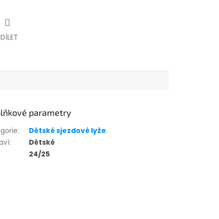
SDÍLET
lňkové parametry
gorie
:
Dětské sjezdové lyže
aví
:
Dětské
24/25