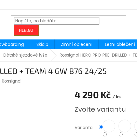
HLEDAT
owboarding
Skialp
Zimní oblečení
Letní oblečení
Dětské sjezdové lyže
Rossignol HERO PRO PRE-DRILLED + 
ILLED + TEAM 4 GW B76 24/25
:
Rossignol
4 290 Kč
/ ks
Měrná
Zvolte variantu
cena:
Varianta