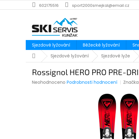
Přejít
602175516
sport2000smejkal@email.cz
na
obsah
Sjezdové lyžování
Běžecké lyžování
Sn
Domů
Sjezdové lyžování
Sjezdové lyže
Rossignol HERO PRO PRE-DR
Průměrné
Neohodnoceno
Podrobnosti hodnocení
Značka
hodnocení
produktu
je
0,0
z
5
hvězdiček.