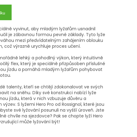
íku
eciálně vyvinut, aby mladým lyžařům usnadnil
učil je zábavnou formou pevné základy. Tyto lyže
nováhou mezi předvídatelným zahájením oblouku
, což výrazně urychluje proces učení.
mořádně lehký a pohodlný výkon, který intuitivně
čilý flex, který je speciálně přizpůsoben příslušné
ztížnou jízdu a pomáhá mladým lyžařům pohybovat
totou.
adé talenty, kteří se chtějí zdokonalovat ve svých
vit na sněhu. Díky své konstrukci nabízí lyže
anou jízdu, která v nich vzbuzuje důvěru a
h výzev. S lyžemi Hero Pro od Rossignol, které jsou
yste své lyžování posunuli na vyšší úroveň. Jste
né chvíle na sjezdovce? Pak se chopte lyží Hero
vzrušující může lyžování být!