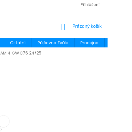
Přihlášení
NÁKUPNÍ
Prázdný košík
KOŠÍK
Ostatní
Půjčovna Zvůle
Prodejna
Půjčovna
TEAM 4 GW B76 24/25