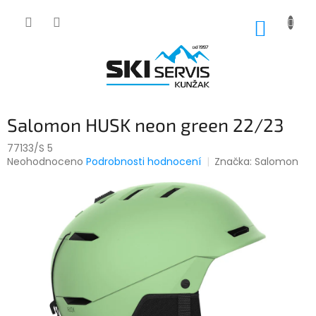
Přejít
na
NÁKUP
obsah
KOŠÍK
Salomon HUSK neon green 22/23
77133/S 5
Průměrné
Neohodnoceno
Podrobnosti hodnocení
Značka:
Salomon
hodnocení
produktu
je
0,0
z
5
hvězdiček.