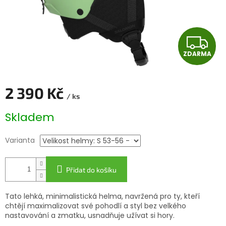
Z
ZDARMA
D
A
2 390 Kč
/ ks
R
Měrná
Skladem
cena:
M
Varianta
A
Přidat do košíku
Tato lehká, minimalistická helma, navržená pro ty, kteří
chtějí maximalizovat své pohodlí a styl bez velkého
nastavování a zmatku, usnadňuje užívat si hory.